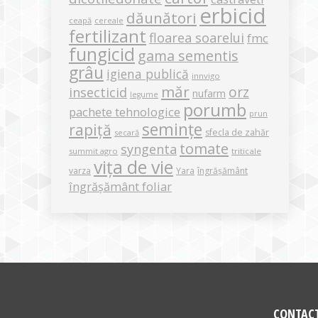
erbicid
dăunători
ceapă
cereale
fertilizant
floarea soarelui
fmc
fungicid
gama sementis
grâu
igiena publică
innvigo
măr
orz
insecticid
nufarm
legume
porumb
pachete tehnologice
prun
semințe
rapiță
sfecla de zahăr
secară
tomate
syngenta
summit agro
triticale
vița de vie
varza
Yara
îngrășământ
îngrășământ foliar
CONTAC