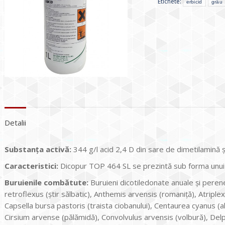
Etichete:
erbicid
grâu
Detalii
Substanţa activă
:
344 g/l acid 2,4 D din sare de dimetilamină 
Caracteristici:
Dicopur TOP 464 SL se prezintă sub forma unui 
Buruienile combătute:
Buruieni dicotiledonate anuale şi peren
retroflexus (ştir sălbatic), Anthemis arvensis (romaniţă), Atriple
Capsella bursa pastoris (traista ciobanului), Centaurea cyanus (
Cirsium arvense (pălămidă), Convolvulus arvensis (volbură), Del