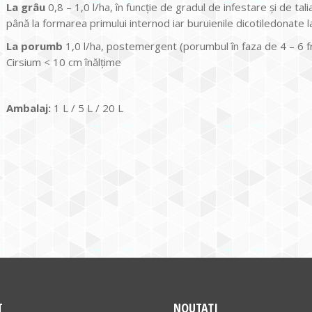
La grâu
0,8 – 1,0 l/ha, în funcţie de gradul de infestare şi de tal
până la formarea primului internod iar buruienile dicotiledonate la
La porumb
1,0 l/ha, postemergent (porumbul în faza de 4 – 6 fru
Cirsium < 10 cm înălţime
Ambalaj:
1 L / 5 L / 20 L
T
NOUTAȚI