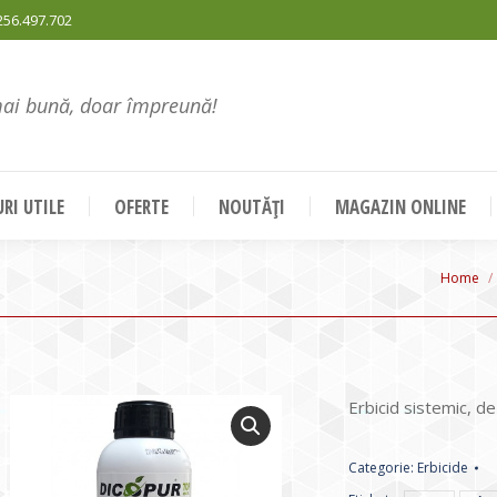
256.497.702
mai bună, doar împreună!
RI UTILE
OFERTE
NOUTĂȚI
MAGAZIN ONLINE
You are
Home
Erbicid sistemic, de
Categorie:
Erbicide