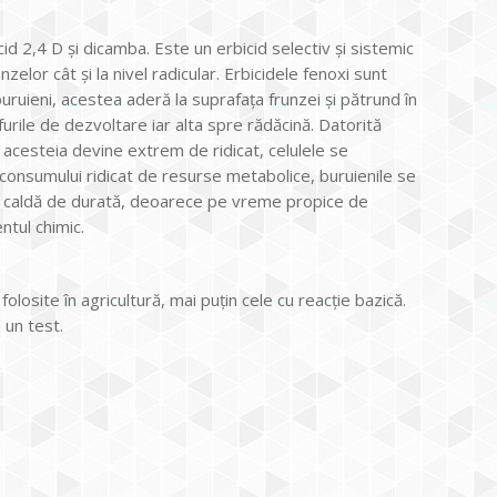
 2,4 D și dicamba. Este un erbicid selectiv și sistemic
zelor cât și la nivel radicular. Erbicidele fenoxi sunt
uruieni, acestea aderă la suprafața frunzei și pătrund în
urile de dezvoltare iar alta spre rădăcină. Datorită
l acesteia devine extrem de ridicat, celulele se
 consumului ridicat de resurse metabolice, buruienile se
i caldă de durată, deoarece pe vreme propice de
ntul chimic.
osite în agricultură, mai puţin cele cu reacție bazică.
i un test.