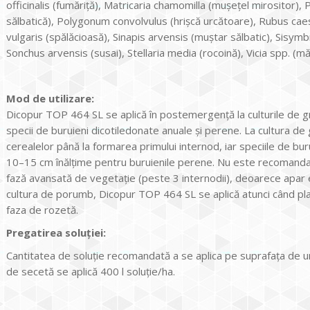
officinalis (fumăriţă), Matricaria chamomilla (muşeţel mirositor)
sălbatică), Polygonum convolvulus (hrişcă urcătoare), Rubus cae
vulgaris (spălăcioasă), Sinapis arvensis (muştar sălbatic), Sisymb
Sonchus arvensis (susai), Stellaria media (rocoină), Vicia spp. (mă
Mod de utilizare:
Dicopur TOP 464 SL se aplică în postemergenţă la culturile de
specii de buruieni dicotiledonate anuale şi perene. La cultura de g
cerealelor până la formarea primului internod, iar speciile de buru
10–15 cm înălţime pentru buruienile perene. Nu este recomandată
fază avansată de vegetaţie (peste 3 internodii), deoarece apar e
cultura de porumb, Dicopur TOP 464 SL se aplică atunci când plant
faza de rozetă.
Pregatirea soluţiei:
Cantitatea de soluţie recomandată a se aplica pe suprafaţa de un h
de secetă se aplică 400 l soluţie/ha.