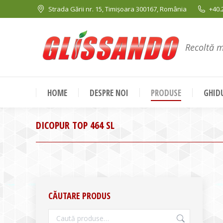
Strada Gării nr. 15, Timișoara 300167, România
+40.
Recoltă 
HOME
DESPRE NOI
PRODUSE
GHIDU
DICOPUR TOP 464 SL
CĂUTARE PRODUS