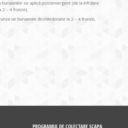
ia buruienilor se aplică postemergent (de la înfrăţire
 2 – 4 frunze).
nze iar buruienile dicotiledonate la 2 – 4 frunze,
PROGRAMUL DE COLECTARE SCAPA