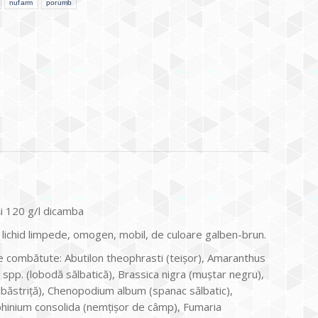
nufarm
porumb
şi 120 g/l dicamba
lichid limpede, omogen, mobil, de culoare galben-brun.
e combătute: Abutilon theophrasti (teişor), Amaranthus
x spp. (lobodă sălbatică), Brassica nigra (muştar negru),
albăstriţă), Chenopodium album (spanac sălbatic),
phinium consolida (nemţişor de câmp), Fumaria