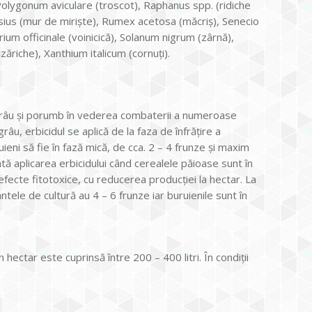
, Polygonum aviculare (troscot), Raphanus spp. (ridiche
sius (mur de mirişte), Rumex acetosa (măcriş), Senecio
rium officinale (voinicică), Solanum nigrum (zârnă),
zăriche), Xanthium italicum (cornuți).
 grâu şi porumb în vederea combaterii a numeroase
râu, erbicidul se aplică de la faza de înfrăţire a
ieni să fie în fază mică, de cca. 2 – 4 frunze și maxim
 aplicarea erbicidului când cerealele păioase sunt în
fecte fitotoxice, cu reducerea producţiei la hectar. La
ele de cultură au 4 – 6 frunze iar buruienile sunt în
ectar este cuprinsă între 200 – 400 litri. În condiţii