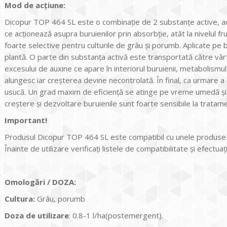
Mod de acţiune:
Dicopur TOP 464 SL este o combinație de 2 substanțe active, acid
ce acționează asupra buruienilor prin absorbție, atât la nivelul frun
foarte selective pentru culturile de grâu și porumb. Aplicate pe b
plantă. O parte din substanța activă este transportată către vârf
excesului de auxine ce apare în interiorul buruienii, metabolismu
alungesc iar creșterea devine necontrolată. În final, ca urmare a
usucă. Un grad maxim de eficiență se atinge pe vreme umedă ș
creștere și dezvoltare buruienile sunt foarte sensibile la tratame
Important
!
Produsul Dicopur TOP 464 SL este compatibil cu unele produse fol
Înainte de utilizare verificaţi listele de compatibilitate și efectuaț
Omologări / DOZA:
Cultura
:
Grâu, porumb
Doza de utilizare
: 0.8-1 l/ha(postemergent).