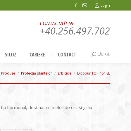
Login
Facebook
Mail
page
page
CONTACTAȚI-NE
opens
opens
+40.256.497.702
in
in
new
new
window
window
SILOZ
CARIERE
CONTACT
CĂUTARE
Search:
 here:
Produse
Protecția plantelor
Erbicide
Dicopur TOP 464 SL
 tip hormonal, destinat culturilor de orz și grâu