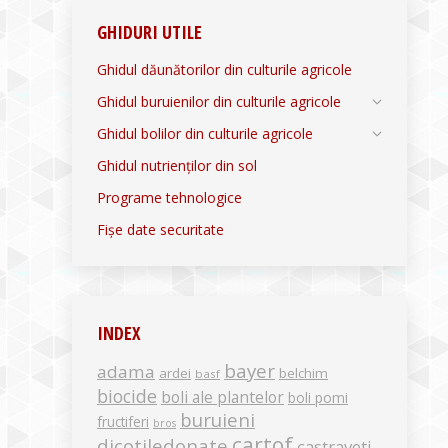
GHIDURI UTILE
Ghidul dăunătorilor din culturile agricole
Ghidul buruienilor din culturile agricole
Ghidul bolilor din culturile agricole
Ghidul nutrienților din sol
Programe tehnologice
Fișe date securitate
INDEX
bayer
adama
ardei
belchim
basf
biocide
boli ale plantelor
boli pomi
buruieni
fructiferi
bros
cartof
dicotiledonate
castraveti