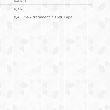
0,2 l/ha
0,3 l/ha
0,45 l/ha – tratament în 1500 l apă