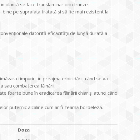
în plantă se face translaminar prin frunze.
bine pe suprafaţa tratată şi să fie mai rezistent la
nvenţionale datorită eficacităţii de lungă durată a
măvara timpuriu, în preajma erbicidării, când se va
ea sau combaterea făinării.
ate foarte bune în eradicarea făinării chiar şi atunci când
elor puternic alcaline cum ar fi zeama bordeleză.
Doza