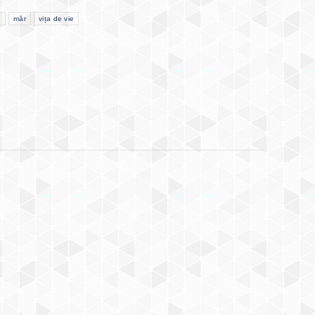
u
măr
vița de vie