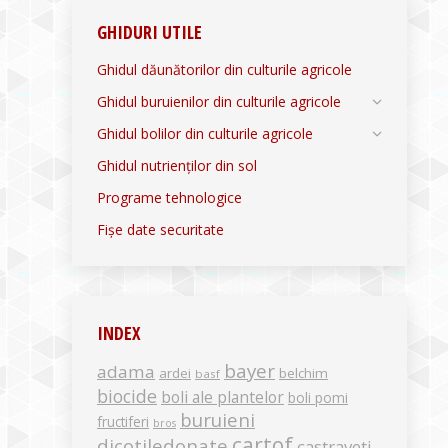
GHIDURI UTILE
Ghidul dăunătorilor din culturile agricole
Ghidul buruienilor din culturile agricole
Ghidul bolilor din culturile agricole
Ghidul nutrienților din sol
Programe tehnologice
Fișe date securitate
INDEX
bayer
adama
ardei
belchim
basf
biocide
boli ale plantelor
boli pomi
buruieni
fructiferi
bros
cartof
dicotiledonate
castraveti