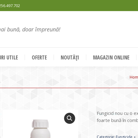
256.497.702
mai bună, doar împreună!
RI UTILE
OFERTE
NOUTĂȚI
MAGAZIN ONLINE
You
Hom
Fungicid nou cu o ex
foarte bună în comb
Categorie:
Fungicide