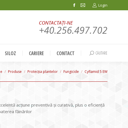
Login
Facebook
Mail
page
page
CONTACTAȚI-NE
opens
opens
+40.256.497.702
in
in
new
new
window
window
SILOZ
CARIERE
CONTACT
CĂUTARE
Search:
 are here:
e
Produse
Protecția plantelor
Fungicide
Cyflamid 5 EW
celentă acţiune preventivă şi curativă, plus o eficienţă
aterea făinărilor