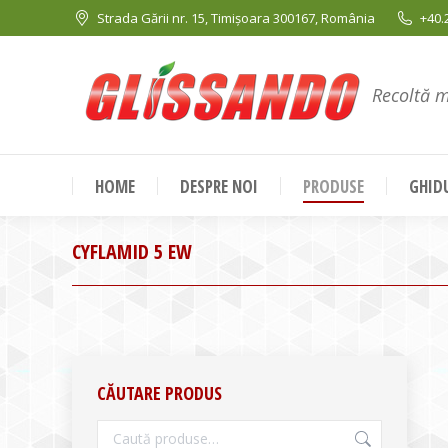
Strada Gării nr. 15, Timișoara 300167, România
+40.
Recoltă 
HOME
DESPRE NOI
PRODUSE
GHIDU
CYFLAMID 5 EW
CĂUTARE PRODUS