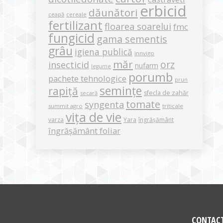
erbicid
dăunători
ceapă
cereale
fertilizant
floarea soarelui
fmc
fungicid
gama sementis
grâu
igiena publică
innvigo
măr
orz
insecticid
nufarm
legume
porumb
pachete tehnologice
prun
semințe
rapiță
sfecla de zahăr
secară
tomate
syngenta
summit agro
triticale
vița de vie
varza
Yara
îngrășământ
îngrășământ foliar
CONTAC