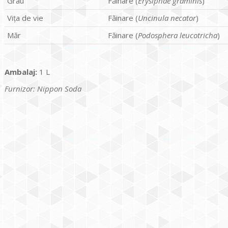
Grâu
Făinare (
Erysiphae graminis
)
Viţa de vie
Făinare (
Uncinula necator
)
Măr
Făinare (
Podosphera leucotricha
)
Ambalaj:
1 L
Furnizor: Nippon Soda