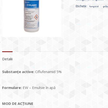
Etichete:
fungicid
grâ
Detalii
Substanţe active:
Ciflufenamid 5%
Formulare:
EW – Emulsie în apă
MOD DE ACŢIUNE