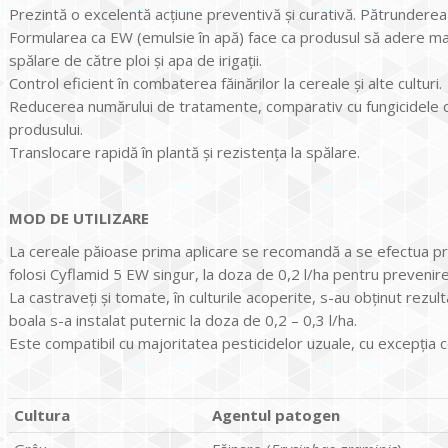
Prezintă o excelentă acţiune preventivă şi curativă. Pătrunderea 
Formularea ca EW (emulsie în apă) face ca produsul să adere mai 
spălare de către ploi şi apa de irigaţii.
Control eficient în combaterea făinărilor la cereale şi alte culturi.
Reducerea numărului de tratamente, comparativ cu fungicidele co
produsului.
Translocare rapidă în plantă şi rezistenţa la spălare.
MOD DE UTILIZARE
La cereale păioase prima aplicare se recomandă a se efectua pri
folosi Cyflamid 5 EW singur, la doza de 0,2 l/ha pentru prevenir
La castraveţi şi tomate, în culturile acoperite, s-au obţinut rezult
boala s-a instalat puternic la doza de 0,2 – 0,3 l/ha.
Este compatibil cu majoritatea pesticidelor uzuale, cu excepţia c
Cultura
Agentul patogen