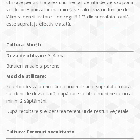
utilizate pentru tratarea unui hectar de viţă de vie sau pomi
vor ﬁ corespunzător mai mici și se calculează in funcţie de
lățimea benzii tratate – de regulă 1/3 din suprafața totală
este suprafața efectiv tratată.
Cultura
:
Miriști
Doz
a
de utilizare
: 3-4 l/ha
Buruieni anuale şi perene
Mod de utilizare:
Se erbicidează atunci când buruienile au o suprafaţă foliară
suﬁcient de dezvoltată, după care solul se menţine nelucrat
minim 2 săptămâni.
După recoltare și eliberarea terenului de resturi vegetale
Cultura
:
Terenuri necultivate