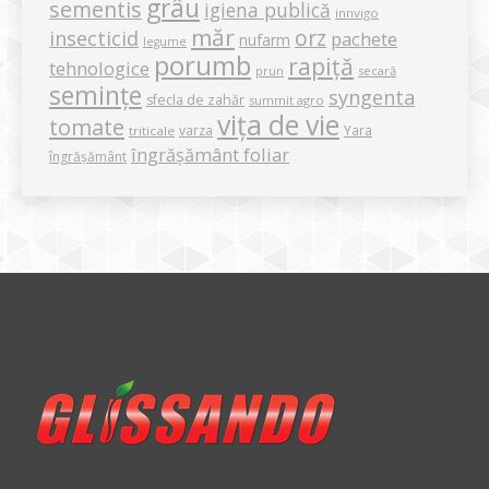
grâu
sementis
igiena publică
innvigo
măr
orz
insecticid
pachete
nufarm
legume
porumb
rapiță
tehnologice
secară
prun
semințe
syngenta
sfecla de zahăr
summit agro
vița de vie
tomate
varza
Yara
triticale
îngrășământ foliar
îngrășământ