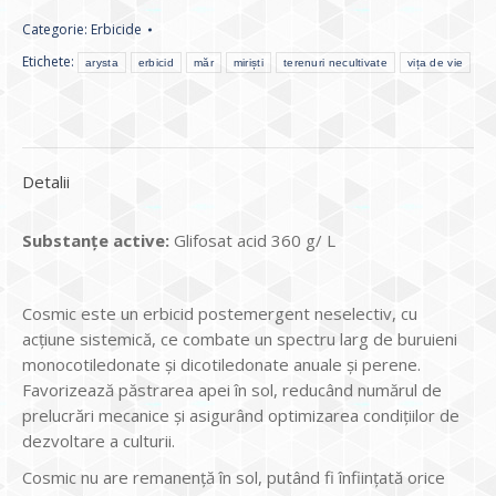
Categorie:
Erbicide
Etichete:
arysta
erbicid
măr
miriști
terenuri necultivate
vița de vie
Detalii
Substanțe active:
Glifosat acid 360 g/ L
Cosmic este un erbicid postemergent neselectiv, cu
acțiune sistemică, ce combate un spectru larg de buruieni
monocotiledonate și dicotiledonate anuale și perene.
Favorizează păstrarea apei în sol, reducând numărul de
prelucrări mecanice și asigurând optimizarea condițiilor de
dezvoltare a culturii.
Cosmic nu are remanență în sol, putând fi înființată orice