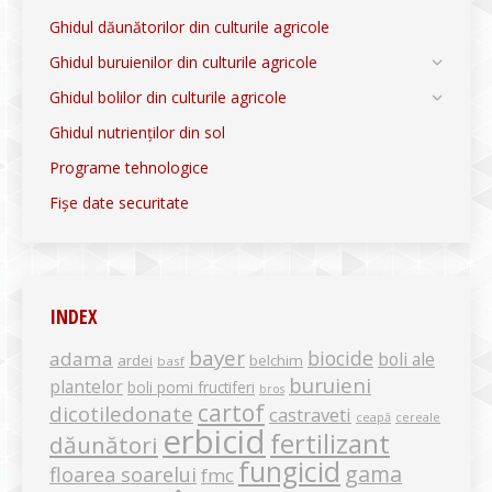
Ghidul dăunătorilor din culturile agricole
Ghidul buruienilor din culturile agricole
Ghidul bolilor din culturile agricole
Ghidul nutrienților din sol
Programe tehnologice
Fișe date securitate
INDEX
bayer
biocide
adama
boli ale
ardei
belchim
basf
buruieni
plantelor
boli pomi fructiferi
bros
cartof
dicotiledonate
castraveti
ceapă
cereale
erbicid
fertilizant
dăunători
fungicid
gama
floarea soarelui
fmc