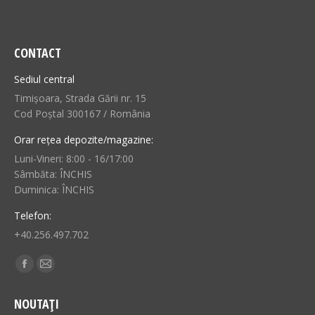
CONTACT
Sediul central
Timișoara, Strada Gării nr. 15
Cod Poștal 300167 / România
Orar rețea depozite/magazine:
Luni-Vineri: 8:00 - 16/17:00
Sâmbăta: ÎNCHIS
Duminica: ÎNCHIS
Telefon:
+40.256.497.702
Find us on:
Facebook
Mail
page
page
NOUTAȚI
opens
opens