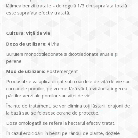
lățimea benzii tratate – de regulă 1/3 din suprafața totală
este suprafața efectiv tratată.
Cultura
:
Viţă de vie
Doz
a
de utilizare
: 4 l/ha
Buruieni monocotiledonate şi dicotiledonate anuale şi
perene
Mod de utilizare:
Postemergent
Produsul se va aplica dirijat sub coardele de viţă de vie sau
coroanele pomilor, pe vreme fără vânt, evitând atingerea
părtilor verzi ale pomilor sau viţei de vie.
Înainte de tratament, se vor elimina toţi lăstarii, drajonii de
la bază sau se folosesc ecrane de protecţie.
Doza omologată se refera la hectarul efectiv tratat.
În cazul erbicidării în benzi pe rândul de plante, dozele