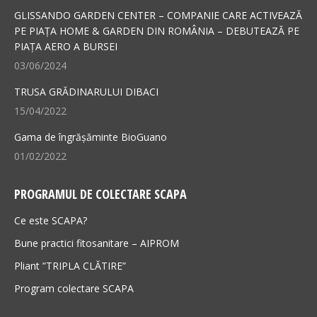
in
in
GLISSANDO GARDEN CENTER – COMPANIE CARE ACTIVEAZĂ
new
new
PE PIAȚA HOME & GARDEN DIN ROMÂNIA – DEBUTEAZĂ PE
PIAȚA AERO A BURSEI
window
window
03/06/2024
TRUSA GRĂDINARULUI DIBACI
15/04/2022
Gama de îngrășăminte BioGuano
01/02/2022
PROGRAMUL DE COLECTARE SCAPA
Ce este SCAPA?
Bune practici fitosanitare – AIPROM
Pliant ”TRIPLA CLĂTIRE”
Program colectare SCAPA