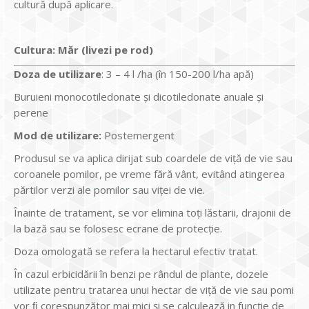
cultură după aplicare.
Cultura
: Măr (livezi pe rod)
Doz
a
de utilizare
: 3 – 4 l /ha (în 150-200 l/ha apă)
Buruieni monocotiledonate şi dicotiledonate anuale şi
perene
Mod de utilizare:
Postemergent
Produsul se va aplica dirijat sub coardele de viţă de vie sau
coroanele pomilor, pe vreme fără vânt, evitând atingerea
părtilor verzi ale pomilor sau viţei de vie.
Înainte de tratament, se vor elimina toţi lăstarii, drajonii de
la bază sau se folosesc ecrane de protecţie.
Doza omologată se refera la hectarul efectiv tratat.
În cazul erbicidării în benzi pe rândul de plante, dozele
utilizate pentru tratarea unui hectar de viţă de vie sau pomi
vor ﬁ corespunzător mai mici și se calculează in funcţie de