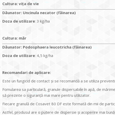
Cultura:
viţa de vie
Dăunator
:
Uncinula necator (făinarea)
Doza de utilizare
: 3 kg/ha
Cultura:
măr
Dăunator
:
Podosphaera leucotricha (făinarea)
Doza de utilizare
: 4,5 kg/ha
Recomandari de aplicare:
Este un fungicid de contact și se recomandă a se utiliza preventiv
Fomularea sa particulară, granule dispersabile în apă, de mărim
să prezinte o siguranță mai mare pentru utilizator.
Fiecare granulă de Cosavet 80 DF este formată din mii de particu
Astfel, produsul are o putere de dispersie și acoperire mai bună,