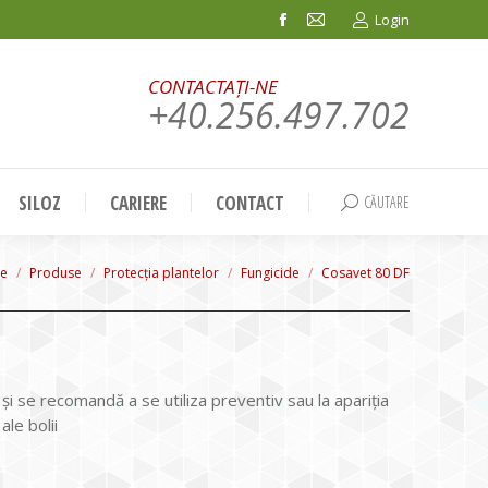
Login
Facebook
Mail
page
page
CONTACTAȚI-NE
opens
opens
+40.256.497.702
in
in
new
new
window
window
SILOZ
CARIERE
CONTACT
CĂUTARE
Search:
 are here:
e
Produse
Protecția plantelor
Fungicide
Cosavet 80 DF
și se recomandă a se utiliza preventiv sau la apariția
le bolii