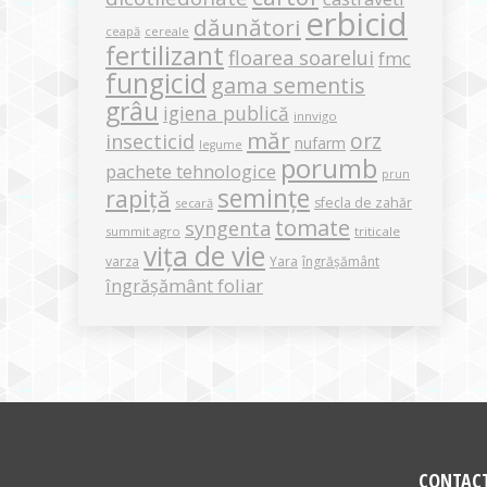
erbicid
dăunători
ceapă
cereale
fertilizant
floarea soarelui
fmc
fungicid
gama sementis
grâu
igiena publică
innvigo
măr
orz
insecticid
nufarm
legume
porumb
pachete tehnologice
prun
semințe
rapiță
sfecla de zahăr
secară
tomate
syngenta
summit agro
triticale
vița de vie
varza
Yara
îngrășământ
îngrășământ foliar
CONTAC