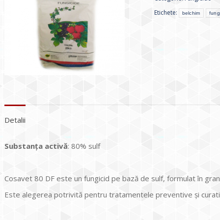
Etichete:
belchim
fung
Detalii
Substan
ţa
activ
ă
: 80% sulf
Cosavet 80 DF este un fungicid pe bază de sulf, formulat în granu
Este alegerea potrivită pentru tratamentele preventive și curativ