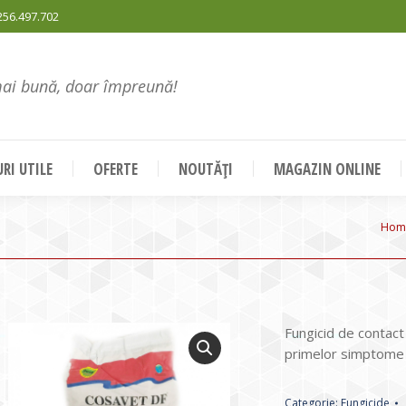
256.497.702
mai bună, doar împreună!
RI UTILE
OFERTE
NOUTĂȚI
MAGAZIN ONLINE
You
Hom
Fungicid de contact 
primelor simptome a
Categorie:
Fungicide