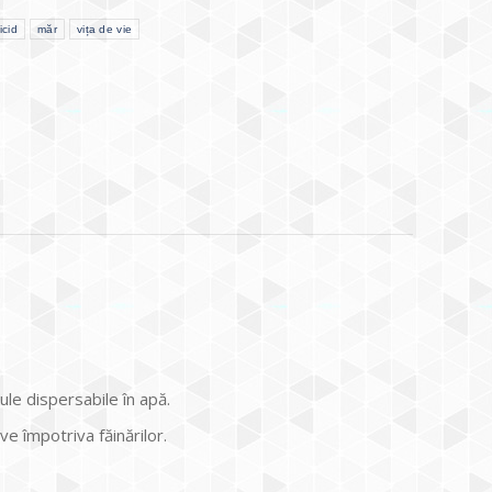
icid
măr
vița de vie
le dispersabile în apă.
e împotriva făinărilor.