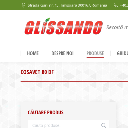
Strada Gării nr. 15, Timișoara 300167, România
+40.
Recoltă 
HOME
DESPRE NOI
PRODUSE
GHIDU
COSAVET 80 DF
CĂUTARE PRODUS