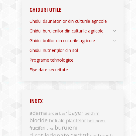
GHIDURI UTILE
Ghidul dăunătorilor din culturile agricole
Ghidul buruienilor din culturile agricole
Ghidul bolilor din culturile agricole
Ghidul nutrienților din sol
Programe tehnologice
Fișe date securitate
INDEX
bayer
adama
ardei
belchim
basf
biocide
boli ale plantelor
boli pomi
buruieni
fructiferi
bros
cartof
dicotiledonate
castraveti