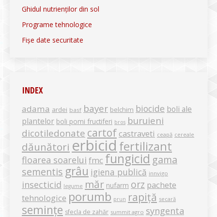
Ghidul nutrienților din sol
Programe tehnologice
Fișe date securitate
INDEX
bayer
biocide
adama
boli ale
ardei
belchim
basf
buruieni
plantelor
boli pomi fructiferi
bros
cartof
dicotiledonate
castraveti
ceapă
cereale
erbicid
fertilizant
dăunători
fungicid
gama
floarea soarelui
fmc
grâu
sementis
igiena publică
innvigo
măr
orz
insecticid
pachete
nufarm
legume
porumb
rapiță
tehnologice
secară
prun
semințe
syngenta
sfecla de zahăr
summit agro