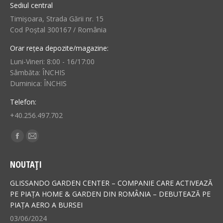
Sediul central
Timișoara, Strada Gării nr. 15
Cod Poștal 300167 / România
Orar rețea depozite/magazine:
Luni-Vineri: 8:00 - 16/17:00
Sâmbăta: ÎNCHIS
Duminica: ÎNCHIS
Telefon:
+40.256.497.702
Find us on:
Facebook
Mail
page
page
NOUTAȚI
opens
opens
in
in
GLISSANDO GARDEN CENTER – COMPANIE CARE ACTIVEAZĂ
new
new
PE PIAȚA HOME & GARDEN DIN ROMÂNIA – DEBUTEAZĂ PE
PIAȚA AERO A BURSEI
window
window
03/06/2024