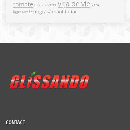
vița de vie
tomate
varza
Yara
triticale
îngrășământ foliar
îngrășământ
CONTACT