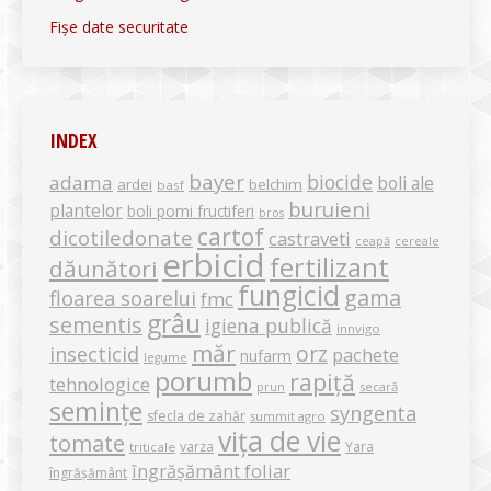
Fișe date securitate
INDEX
bayer
biocide
adama
boli ale
ardei
belchim
basf
buruieni
plantelor
boli pomi fructiferi
bros
cartof
dicotiledonate
castraveti
ceapă
cereale
erbicid
fertilizant
dăunători
fungicid
gama
floarea soarelui
fmc
grâu
sementis
igiena publică
innvigo
măr
orz
insecticid
pachete
nufarm
legume
porumb
rapiță
tehnologice
secară
prun
semințe
syngenta
sfecla de zahăr
summit agro
vița de vie
tomate
varza
Yara
triticale
îngrășământ foliar
îngrășământ