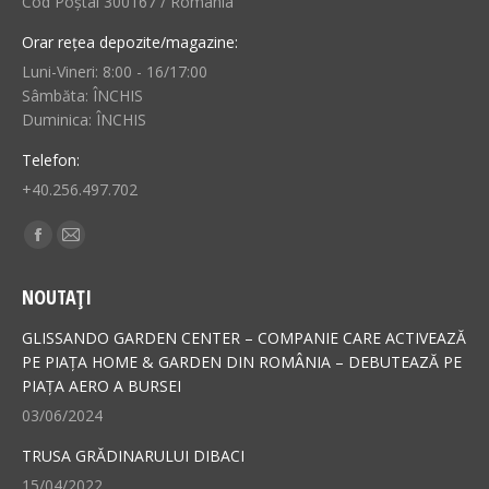
Cod Poștal 300167 / România
Orar rețea depozite/magazine:
Luni-Vineri: 8:00 - 16/17:00
Sâmbăta: ÎNCHIS
Duminica: ÎNCHIS
Telefon:
+40.256.497.702
Find us on:
Facebook
Mail
page
page
NOUTAȚI
opens
opens
in
in
GLISSANDO GARDEN CENTER – COMPANIE CARE ACTIVEAZĂ
new
new
PE PIAȚA HOME & GARDEN DIN ROMÂNIA – DEBUTEAZĂ PE
PIAȚA AERO A BURSEI
window
window
03/06/2024
TRUSA GRĂDINARULUI DIBACI
15/04/2022