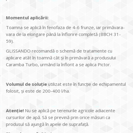
Momentul aplic
ării:
Toamna se aplică în fenofaza de 4-6 frunze, iar primăvara-
vara de la elongare până la înflorire completă (BBCH 31-
59).
GLISSANDO recomandă o schemă de tratamente cu
aplicare atât în toamnă cât și în primăvară a produsului
Caramba Turbo, urmând la înflorit a se aplica Pictor.
Volumul de solu
ţie
utilizat este în funcţie de echipamentul
folosit, şi este de 200-400 l/ha.
Atenție!
Nu se aplică pe terenurile agricole adiacente
cursurilor de apă. Să se prevină prin orice măsuri ca
produsul să ajungă în apele de suprafaţă.