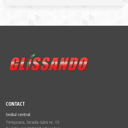
CONTACT
Sediul central
Timișoara, Strada Gării nr. 15