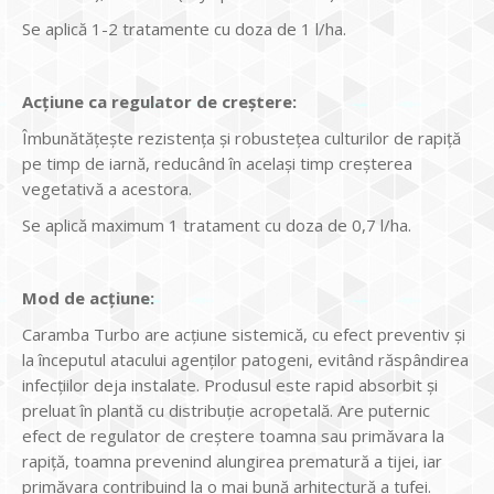
Se aplică 1-2 tratamente cu doza de 1 l/ha.
Acțiune ca regulator de creștere:
Îmbunătățește rezistența și robustețea culturilor de rapiță
pe timp de iarnă, reducând în același timp creșterea
vegetativă a acestora.
Se aplică maximum 1 tratament cu doza de 0,7 l/ha.
Mod de ac
ţiune:
Caramba Turbo are acţiune sistemică, cu efect preventiv şi
la începutul atacului agenţilor patogeni, evitând răspândirea
infecţiilor deja instalate. Produsul este rapid absorbit şi
preluat în plantă cu distribuţie acropetală. Are puternic
efect de regulator de creştere toamna sau primăvara la
rapiţă, toamna prevenind alungirea prematură a tijei, iar
primăvara contribuind la o mai bună arhitectură a tufei.