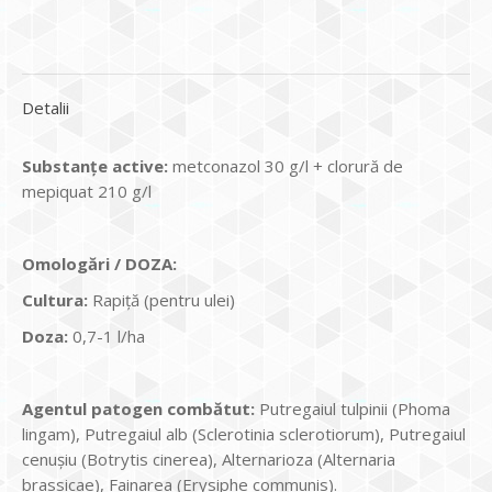
Detalii
Substan
ţ
e active:
metconazol 30 g/l + clorură de
mepiquat 210 g/l
Omologări / DOZA:
Cultura:
Rapiță (pentru ulei)
Doza:
0,7-1 l/ha
Agentul patogen comb
ătut:
Putregaiul tulpinii (Phoma
lingam), Putregaiul alb (Sclerotinia sclerotiorum), Putregaiul
cenuşiu (Botrytis cinerea), Alternarioza (Alternaria
brassicae), Fainarea (Erysiphe communis).