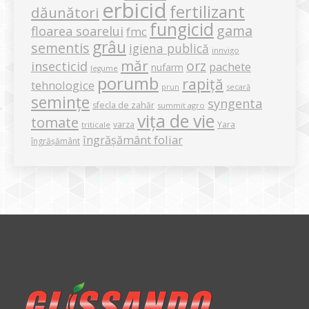
erbicid
fertilizant
dăunători
fungicid
gama
floarea soarelui
fmc
grâu
sementis
igiena publică
innvigo
măr
orz
insecticid
pachete
nufarm
legume
porumb
rapiță
tehnologice
secară
prun
semințe
syngenta
sfecla de zahăr
summit agro
vița de vie
tomate
varza
Yara
triticale
îngrășământ foliar
îngrășământ