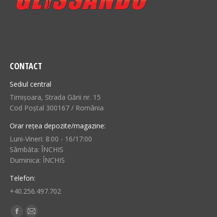
CONTACT
Sediul central
Timișoara, Strada Gării nr. 15
Cod Poștal 300167 / România
Orar rețea depozite/magazine:
Luni-Vineri: 8:00 - 16/17:00
Sâmbăta: ÎNCHIS
Duminica: ÎNCHIS
Telefon:
+40.256.497.702
Find us on:
Facebook
Mail