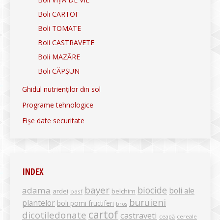
Boli CARTOF
Boli TOMATE
Boli CASTRAVETE
Boli MAZĂRE
Boli CĂPȘUN
Ghidul nutrienților din sol
Programe tehnologice
Fișe date securitate
INDEX
bayer
biocide
adama
boli ale
ardei
belchim
basf
buruieni
plantelor
boli pomi fructiferi
bros
cartof
dicotiledonate
castraveti
ceapă
cereale