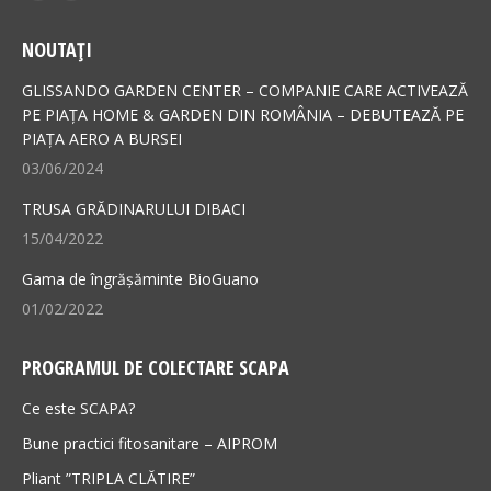
page
page
NOUTAȚI
opens
opens
in
in
GLISSANDO GARDEN CENTER – COMPANIE CARE ACTIVEAZĂ
new
new
PE PIAȚA HOME & GARDEN DIN ROMÂNIA – DEBUTEAZĂ PE
PIAȚA AERO A BURSEI
window
window
03/06/2024
TRUSA GRĂDINARULUI DIBACI
15/04/2022
Gama de îngrășăminte BioGuano
01/02/2022
PROGRAMUL DE COLECTARE SCAPA
Ce este SCAPA?
Bune practici fitosanitare – AIPROM
Pliant ”TRIPLA CLĂTIRE”