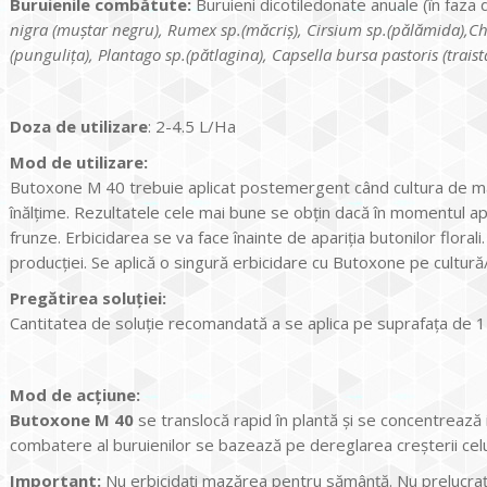
Buruienile combătute:
Buruieni dicotiledonate anuale (în faza 
nigra (muştar negru), Rumex sp.(măcriş), Cirsium sp.(pălămida),C
(punguliţa), Plantago sp.(pătlagina),
Capsella bursa pastoris (traist
Doza de utilizare
: 2-4.5 L/Ha
Mod de utilizare:
Butoxone M 40 trebuie aplicat postemergent când cultura de ma
înălţime. Rezultatele cele mai bune se obţin dacă în momentul apli
frunze. Erbicidarea se va face înainte de apariţia butonilor floral
producţiei. Se aplică o singură erbicidare cu Butoxone pe cultur
Pregătirea soluţiei:
Cantitatea de soluţie recomandată a se aplica pe suprafaţa de 1
Mod de acţiune:
Butoxone M 40
se translocă rapid în plantă şi se concentreaz
combatere al buruienilor se bazează pe dereglarea creşterii celul
Important:
Nu erbicidaţi mazărea pentru sămânţă. Nu prelucraţi 