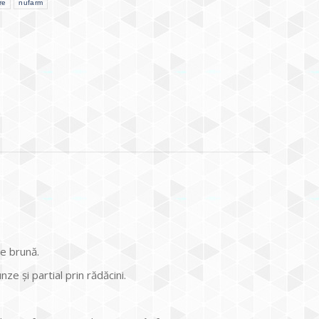
re
nufarm
e brună.
e şi partial prin rădăcini.