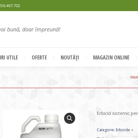
256.497.702
mai bună, doar împreună!
RI UTILE
OFERTE
NOUTĂȚI
MAGAZIN ONLINE
You
Ho
Erbicid sistemic pe
Categorie:
Erbicide