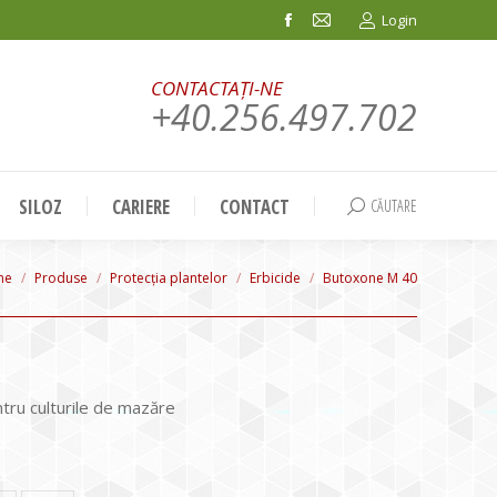
Login
Facebook
Mail
page
page
CONTACTAȚI-NE
opens
opens
+40.256.497.702
in
in
new
new
window
window
SILOZ
CARIERE
CONTACT
CĂUTARE
Search:
 are here:
me
Produse
Protecția plantelor
Erbicide
Butoxone M 40
ntru culturile de mazăre