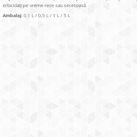
erbicidaţi pe vreme rece sau secetoasă.
Ambalaj:
0,1 L / 0,5 L / 1 L / 5 L