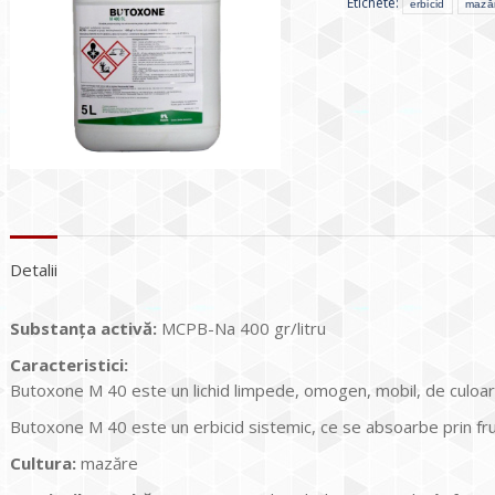
Etichete:
erbicid
mază
Detalii
Substanţa activă:
MCPB-Na 400 gr/litru
Caracteristici:
Butoxone M 40 este un lichid limpede, omogen, mobil, de culoar
Butoxone M 40 este un erbicid sistemic, ce se absoarbe prin frunz
Cultura
:
mazăre