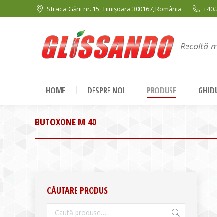
Strada Gării nr. 15, Timișoara 300167, România
+40.
Recoltă 
HOME
DESPRE NOI
PRODUSE
GHIDU
BUTOXONE M 40
CĂUTARE PRODUS