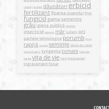
erbicid
dăunători
ceapă
cereale
fertilizant
floarea soarelui
fmc
fungicid
gama sementis
grâu
igiena publică
innvigo
măr
orz
insecticid
nufarm
legume
porumb
pachete tehnologice
prun
semințe
rapiță
sfecla de zahăr
secară
tomate
syngenta
summit agro
triticale
vița de vie
varza
Yara
îngrășământ
îngrășământ foliar
CONTAC