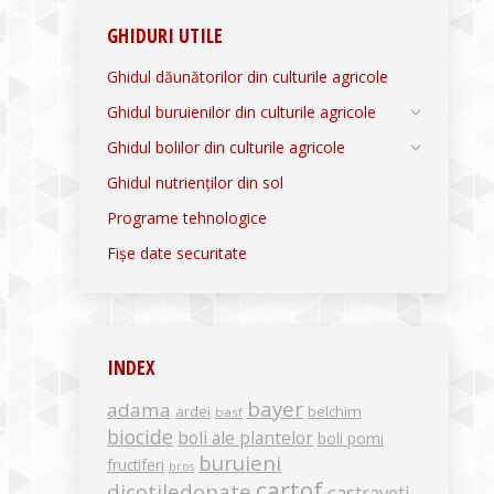
GHIDURI UTILE
Ghidul dăunătorilor din culturile agricole
Ghidul buruienilor din culturile agricole
Ghidul bolilor din culturile agricole
Ghidul nutrienților din sol
Programe tehnologice
Fișe date securitate
INDEX
bayer
adama
ardei
belchim
basf
biocide
boli ale plantelor
boli pomi
buruieni
fructiferi
bros
cartof
dicotiledonate
castraveti