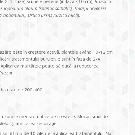
de 2-4 fruze) şi unele perene (în faza <10 cm);
Brassica
henopodium album (spanac sălbatic), Thlaspi arvenses
a ciobanului), Urtica urens (urzica mică).
zăre este în creştere activă, plantele având 10-12 cm
cării tratamentului buruienile sunt în faza de 2-4
i. Aplicarea mai târzie poate să ducă la reducerea
ă/sezon.
 ha este de 200-400 l.
ă in zonele meristematice de creştere. Mecanismul de
elor şi afectarea respiraţiei.
solul timp de 10 zile de la aplicarea tratamentului. Nu