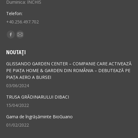
Duminica: ÎNCHIS
Telefon:
+40.256.497.702
Find us on:
Facebook
Mail
page
page
NOUTAȚI
opens
opens
in
in
GLISSANDO GARDEN CENTER – COMPANIE CARE ACTIVEAZĂ
new
new
PE PIAȚA HOME & GARDEN DIN ROMÂNIA – DEBUTEAZĂ PE
PIAȚA AERO A BURSEI
window
window
03/06/2024
TRUSA GRĂDINARULUI DIBACI
15/04/2022
Gama de îngrășăminte BioGuano
01/02/2022