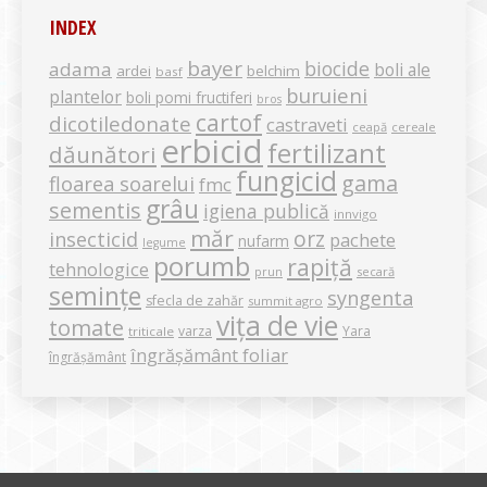
INDEX
bayer
biocide
adama
boli ale
ardei
belchim
basf
buruieni
plantelor
boli pomi fructiferi
bros
cartof
dicotiledonate
castraveti
ceapă
cereale
erbicid
fertilizant
dăunători
fungicid
gama
floarea soarelui
fmc
grâu
sementis
igiena publică
innvigo
măr
orz
insecticid
pachete
nufarm
legume
porumb
rapiță
tehnologice
secară
prun
semințe
syngenta
sfecla de zahăr
summit agro
vița de vie
tomate
varza
Yara
triticale
îngrășământ foliar
îngrășământ