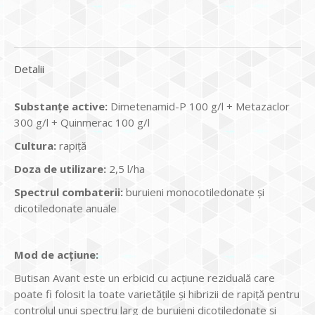
Detalii
Substanțe active:
Dimetenamid-P 100 g/l + Metazaclor
300 g/l + Quinmerac 100 g/l
Cultura:
rapiță
Doza de utilizare:
2,5 l/ha
Spectrul combaterii:
buruieni monocotiledonate şi
dicotiledonate anuale
Mod de acţiune:
Butisan Avant este un erbicid cu acțiune reziduală care
poate fi folosit la toate varietățile și hibrizii de rapiță pentru
controlul unui spectru larg de buruieni dicotiledonate și