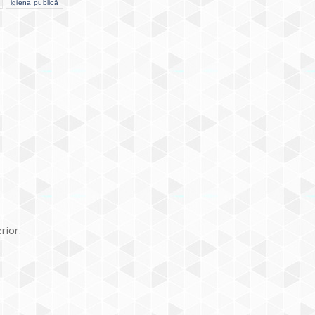
igiena publică
rior.