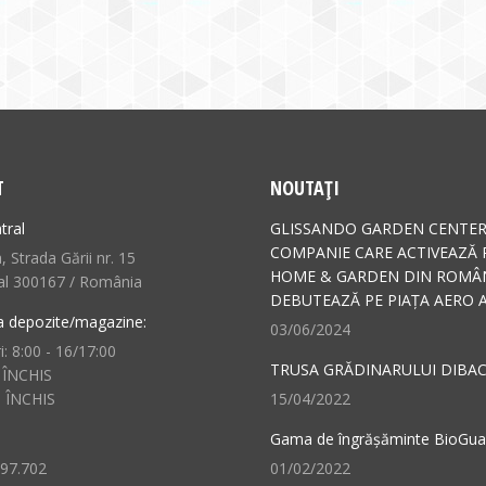
T
NOUTAȚI
tral
GLISSANDO GARDEN CENTER
COMPANIE CARE ACTIVEAZĂ 
 Strada Gării nr. 15
HOME & GARDEN DIN ROMÂN
al 300167 / România
DEBUTEAZĂ PE PIAȚA AERO A
a depozite/magazine:
03/06/2024
i: 8:00 - 16/17:00
TRUSA GRĂDINARULUI DIBAC
 ÎNCHIS
: ÎNCHIS
15/04/2022
Gama de îngrășăminte BioGu
497.702
01/02/2022