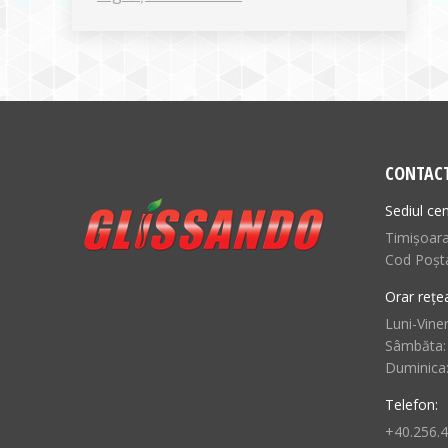
CONTAC
Sediul cen
Timișoara,
Cod Poșt
Orar rețe
Luni-Viner
Sâmbăta:
Duminica
Telefon:
+40.256.