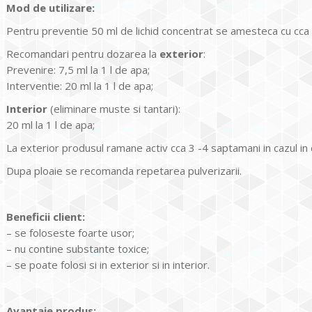
Mod de utilizare:
Pentru preventie 50 ml de lichid concentrat se amesteca cu cca 
Recomandari pentru dozarea la
exterior
:
Prevenire: 7,5 ml la 1 l de apa;
Interventie: 20 ml la 1 l de apa;
Interior
(eliminare muste si tantari):
20 ml la 1 l de apa;
La exterior produsul ramane activ cca 3 -4 saptamani in cazul in
Dupa ploaie se recomanda repetarea pulverizarii.
Beneficii client:
– se foloseste foarte usor;
– nu contine substante toxice;
– se poate folosi si in exterior si in interior.
Avantaje produs: