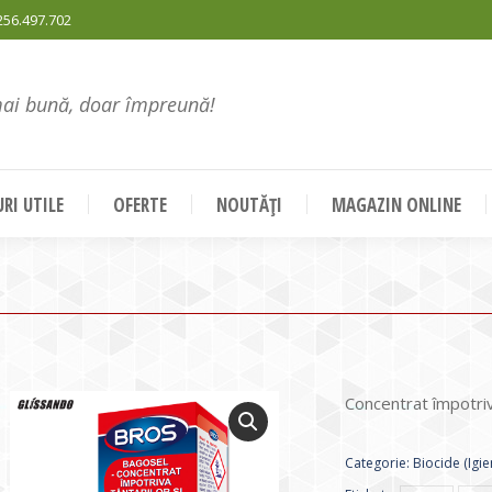
256.497.702
mai bună, doar împreună!
RI UTILE
OFERTE
NOUTĂȚI
MAGAZIN ONLINE
Concentrat împotriva
Categorie:
Biocide (Igie