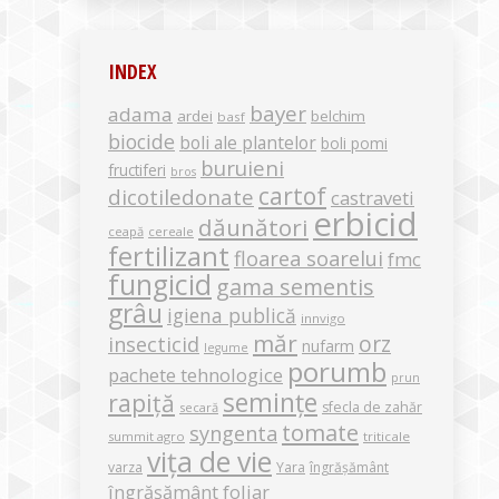
INDEX
bayer
adama
ardei
belchim
basf
biocide
boli ale plantelor
boli pomi
buruieni
fructiferi
bros
cartof
dicotiledonate
castraveti
erbicid
dăunători
ceapă
cereale
fertilizant
floarea soarelui
fmc
fungicid
gama sementis
grâu
igiena publică
innvigo
măr
orz
insecticid
nufarm
legume
porumb
pachete tehnologice
prun
semințe
rapiță
sfecla de zahăr
secară
tomate
syngenta
summit agro
triticale
vița de vie
varza
Yara
îngrășământ
îngrășământ foliar