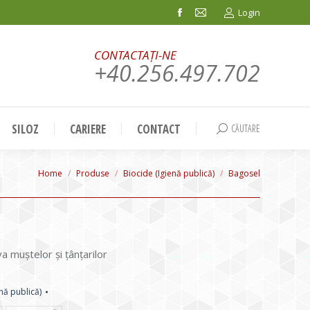
Login
Facebook
Mail
page
page
CONTACTAȚI-NE
opens
opens
+40.256.497.702
in
in
new
new
window
window
SILOZ
CARIERE
CONTACT
CĂUTARE
Search:
You are here:
Home
Produse
Biocide (Igienă publică)
Bagosel
 muștelor și țânțarilor
nă publică)