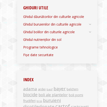
GHIDURI UTILE
Ghidul dăunătorilor din culturile agricole
Ghidul buruienilor din culturile agricole
Ghidul bolilor din culturile agricole
Ghidul nutrienților din sol
Programe tehnologice
Fișe date securitate
INDEX
bayer
adama
ardei
belchim
basf
biocide
boli ale plantelor
boli pomi
buruieni
fructiferi
bros
cartof
dicotiledonate
castraveti