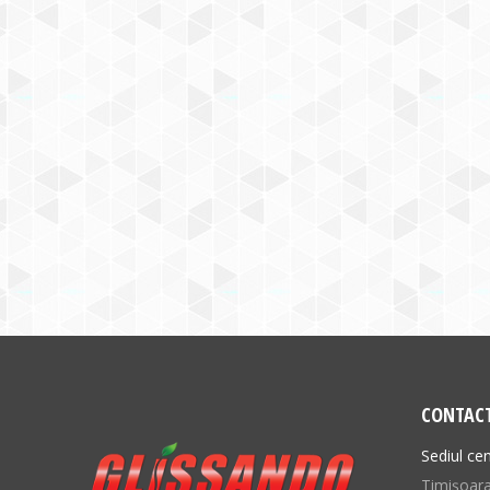
CONTAC
Sediul cen
Timișoara,