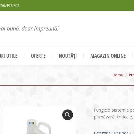
256.497.702
mai bună, doar împreună!
RI UTILE
OFERTE
NOUTĂȚI
MAGAZIN ONLINE
You are he
Home
Pr
Fungicid sistemic p
primăvară, tritical
Categorie:
Fungicide