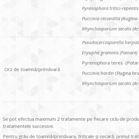
Pyrenophora tritici-repentis
Puccinia recondita (Rugina
Rhynchosporium secalis (Ars
Pseudocercosporella herpotr
Erysiphe graminis (Fainare)
Pyrenophora teres (P
a
tar
Orz de toamnă/primăvară
Puccinia hordei
(Rugina bru
Rhynchosporium secalis (Ars
Se pot efectua maximum 2 tratamente pe fiecare ciclu de producţie
tratamentele succesive.
Pentru grâu de toamnă/primăvara, triticale şi secară, primul tra