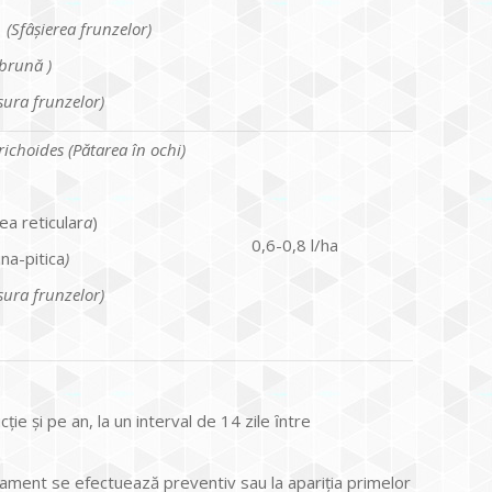
 (Sf
âş
ierea frunzelor)
 brun
ă
)
ura frunzelor)
ichoides (
Pătarea în ochi
)
ea reticular
a
)
0,6-0,8 l/ha
na-pitica
)
ura frunzelor)
 şi pe an, la un interval de 14 zile ȋntre
tament se efectuează preventiv sau la apariţia primelor