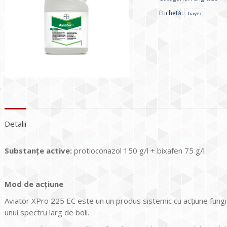
Etichetă:
bayer
Detalii
Substanţe active:
protioconazol 150 g/l + bixafen 75 g/l
Mod de ac
ţ
iune
Aviator XPro 225 EC este un un produs sistemic cu acţiune fungic
unui spectru larg de boli.