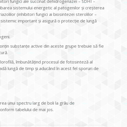
itori fungici ale succinat dehidrogenazei – SDHI –
hibarea sistemului energetic al patogenilor şi creşterea
zolilor (inhibitori fungici ai biosintezei sterolilor –
 sistemic important şi asigură o protecţie de lungă
ogeni.
 conţin substanţe active din aceste grupe trebuie să fie
tură.
clorofilă, îmbunătăţind procesul de fotosinteză al
adă lungă de timp şi aducând în acest fel sporuri de
a unui spectru larg de boli la grâu de
onform tabelului de mai jos.