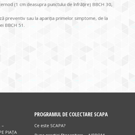
 internod (1 cm deasupra punctului de înfrăţire) BBCH 30,
 preventiv sau la apariţia primelor simptome, de la
nţei BBCH 51.
PROGRAMUL DE COLECTARE SCAPA
 –
Ce este SCAPA?
PE PIAȚA