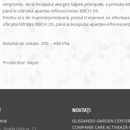
simptome, de la începutul alungirii tulpinii principale, a primului
până la sfârşitul apariţiei inflorescenţei BBCH 59.
Pentru orz de toamnă/primăvară, primul tratament se efectuează
sfârşitul înfrăţirii BBCH 29, până la începutul apariţiei infloresce
Volumul de soluţie: 200 – 400 l/ha
Producător: Bayer
T
NOUTAȚI
tral
GLISSANDO GARDEN CENTER
COMPANIE CARE ACTIVEAZĂ 
 Strada Gării nr. 15