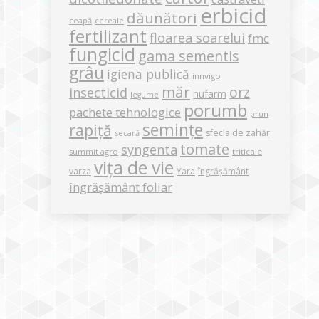
erbicid
dăunători
ceapă
cereale
fertilizant
floarea soarelui
fmc
fungicid
gama sementis
grâu
igiena publică
innvigo
măr
orz
insecticid
nufarm
legume
porumb
pachete tehnologice
prun
semințe
rapiță
sfecla de zahăr
secară
tomate
syngenta
summit agro
triticale
vița de vie
varza
Yara
îngrășământ
îngrășământ foliar