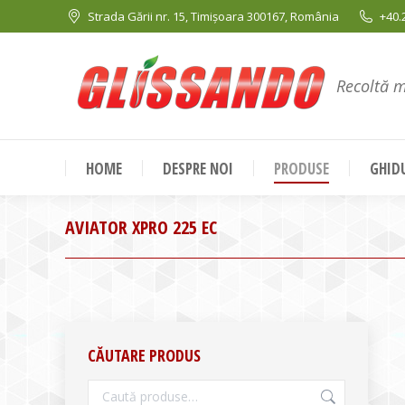
Strada Gării nr. 15, Timișoara 300167, România
+40.
Recoltă 
HOME
DESPRE NOI
PRODUSE
GHIDU
AVIATOR XPRO 225 EC
CĂUTARE PRODUS