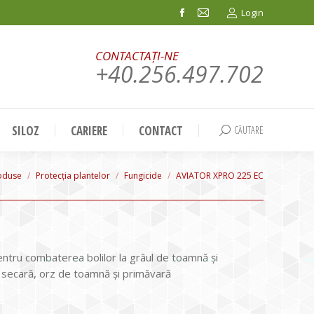
Login
Facebook
Mail
page
page
CONTACTAȚI-NE
opens
opens
+40.256.497.702
in
in
new
new
window
window
SILOZ
CARIERE
CONTACT
CĂUTARE
Search:
re:
oduse
Protecția plantelor
Fungicide
AVIATOR XPRO 225 EC
entru combaterea bolilor la grâul de toamnă şi
e, secară, orz de toamnă şi primăvară