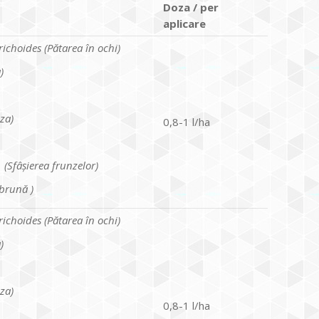
Doza /
per
aplicare
ichoides (P
ă
tarea
î
n ochi)
)
za)
0,8-1 l/ha
 (Sf
âş
ierea frunzelor)
 brun
ă
)
ichoides (
Pătarea în ochi
)
)
za)
0,8-1 l/ha