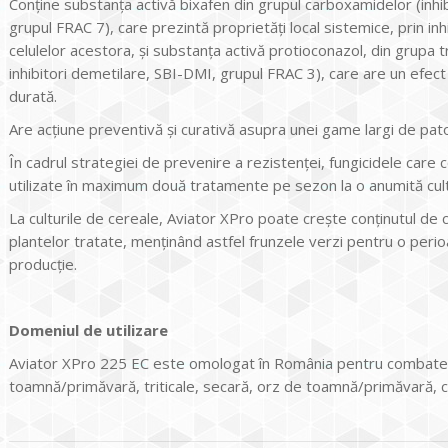
Conţine substanţa activă bixafen din grupul carboxamidelor (inhib
grupul FRAC 7), care prezintă proprietăţi local sistemice, prin in
celulelor acestora, şi substanţa activă protioconazol, din grupa tria
inhibitori demetilare, SBI-DMI, grupul FRAC 3), care are un efect
durată.
Are acţiune preventivă şi curativă asupra unei game largi de pat
În cadrul strategiei de prevenire a rezistenţei, fungicidele care
utilizate în maximum două tratamente pe sezon la o anumită cul
La culturile de cereale, Aviator XPro poate creşte conţinutul de 
plantelor tratate, menținând astfel frunzele verzi pentru o perio
producţie.
Domeniul de utilizare
Aviator XPro 225 EC este omologat în România pentru combatere
toamnă/primăvară, triticale, secară, orz de toamnă/primăvară, c