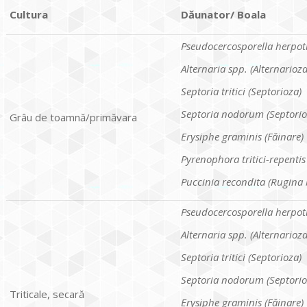
Cultura
D
ă
unator/ Boala
Pseudocercosporella herpotr
Alternaria spp. (Alternarioza
Septoria tritici (Septorioza)
Septoria nodorum (Septorio
Grâu de toamnă/primăvara
Erysiphe graminis (F
ă
inare)
Pyrenophora tritici-repentis
Puccinia recondita (Rugina
Pseudocercosporella herpotr
Alternaria spp. (Alternarioza
Septoria tritici (Septorioza)
Septoria nodorum (Septorio
Triticale, secară
Erysiphe graminis (F
ă
inare)