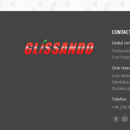
CONTAC
Sediul cen
Timișoara,
Cod Poșt
Orar rețe
Luni-Viner
Sâmbăta:
Duminica
Telefon:
+40.256.
Find us o
Facebo
Ma
page
pa