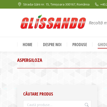
Strada Gării nr. 15, Timișoara 300167, România
+40.
Recoltă 
HOME
DESPRE NOI
PRODUSE
GHIDU
ASPERGILOZA
CĂUTARE PRODUS