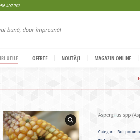
256.497.702
mai bună, doar împreună!
RI UTILE
OFERTE
NOUTĂȚI
MAGAZIN ONLINE
Aspergillus spp (As
Categorie:
Boli porumb