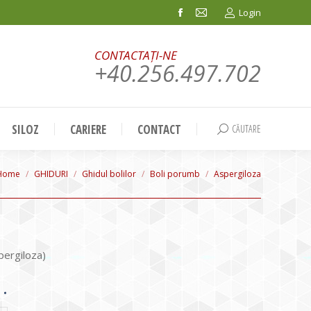
Login
Facebook
Mail
page
page
CONTACTAȚI-NE
opens
opens
+40.256.497.702
in
in
new
new
window
window
SILOZ
CARIERE
CONTACT
CĂUTARE
Search:
You are here:
Home
GHIDURI
Ghidul bolilor
Boli porumb
Aspergiloza
pergiloza)