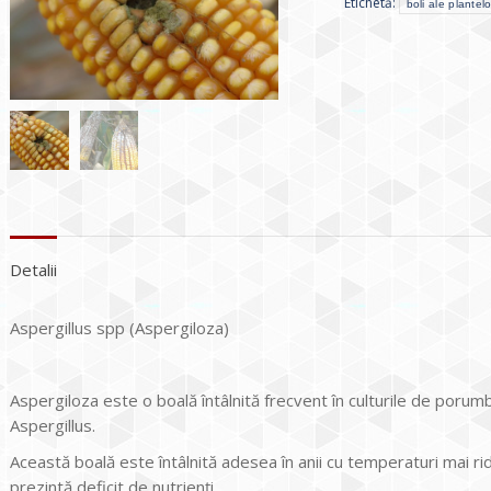
Etichetă:
boli ale plantelo
Detalii
Aspergillus spp (Aspergiloza)
Aspergiloza este o boală întâlnită frecvent în culturile de porumb
Aspergillus.
Această boală este întâlnită adesea în anii cu temperaturi mai ridic
prezintă deficit de nutrienți.