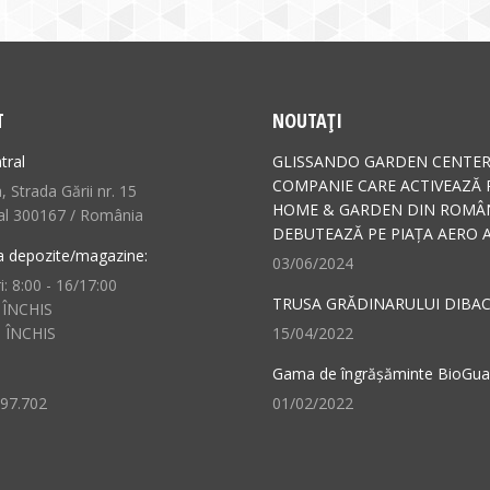
T
NOUTAȚI
tral
GLISSANDO GARDEN CENTER
COMPANIE CARE ACTIVEAZĂ 
 Strada Gării nr. 15
HOME & GARDEN DIN ROMÂN
al 300167 / România
DEBUTEAZĂ PE PIAȚA AERO A
a depozite/magazine:
03/06/2024
i: 8:00 - 16/17:00
TRUSA GRĂDINARULUI DIBAC
 ÎNCHIS
: ÎNCHIS
15/04/2022
Gama de îngrășăminte BioGu
497.702
01/02/2022
n:
ok
il
ge