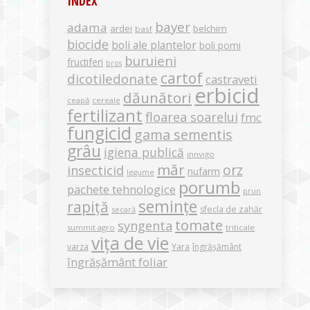
INDEX
bayer
adama
ardei
belchim
basf
biocide
boli ale plantelor
boli pomi
buruieni
fructiferi
bros
cartof
dicotiledonate
castraveti
erbicid
dăunători
ceapă
cereale
fertilizant
floarea soarelui
fmc
fungicid
gama sementis
grâu
igiena publică
innvigo
măr
orz
insecticid
nufarm
legume
porumb
pachete tehnologice
prun
semințe
rapiță
sfecla de zahăr
secară
tomate
syngenta
summit agro
triticale
vița de vie
varza
Yara
îngrășământ
îngrășământ foliar