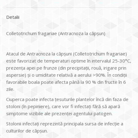
Detalii
Colletotrichum fragariae (Antracnoza la căpșun)
Atacul de Antracnoza la căpșuni (Colletotrichum fragariae)
este favorizat de temperaturi optime în intervalul 25-30°C,
prezența apei pe frunze (din precipitații, rouă, irigare prin
aspersie) și o umiditate relativă a aerului >90%. În condiții
favorabile boala poate afecta până la 90 % din fructe în 6
zile.
Ciuperca poate infecta țesuturile plantelor încă din faza de
stoloni (în pepiniere), care vor fi infectați fără să apară
simptome vizibile ale prezenței agentului patogen.
Stolonii infectați reprezintă principala sursa de infecție a
culturilor de căpșun.