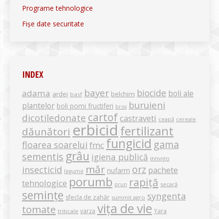
Programe tehnologice
Fișe date securitate
INDEX
bayer
biocide
adama
boli ale
ardei
belchim
basf
buruieni
plantelor
boli pomi fructiferi
bros
cartof
dicotiledonate
castraveti
ceapă
cereale
erbicid
fertilizant
dăunători
fungicid
gama
floarea soarelui
fmc
grâu
sementis
igiena publică
innvigo
măr
orz
insecticid
pachete
nufarm
legume
porumb
rapiță
tehnologice
secară
prun
semințe
syngenta
sfecla de zahăr
summit agro
vița de vie
tomate
varza
Yara
triticale