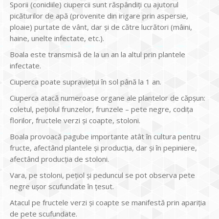
Sporii (conidiile) ciupercii sunt răspândiți cu ajutorul
picăturilor de apă (provenite din irigare prin aspersie,
ploaie) purtate de vânt, dar și de către lucrători (mâini,
haine, unelte infectate, etc.).
Boala este transmisă de la un an la altul prin plantele
infectate.
Ciuperca poate supraviețui în sol până la 1 an.
Ciuperca atacă numeroase organe ale plantelor de căpșun:
coletul, pețiolul frunzelor, frunzele – pete negre, codița
florilor, fructele verzi și coapte, stoloni.
Boala provoacă pagube importante atât în cultura pentru
fructe, afectând plantele și producția, dar și în pepiniere,
afectând producția de stoloni.
Vara, pe stoloni, pețiol și peduncul se pot observa pete
negre ușor scufundate în țesut.
Atacul pe fructele verzi și coapte se manifestă prin apariția
de pete scufundate.