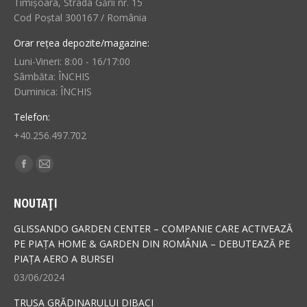
Timișoara, Strada Gării nr. 15
Cod Poștal 300167 / România
Orar rețea depozite/magazine:
Luni-Vineri: 8:00 - 16/17:00
Sâmbăta: ÎNCHIS
Duminica: ÎNCHIS
Telefon:
+40.256.497.702
Find us on:
Facebook
Mail
page
page
NOUTAȚI
opens
opens
in
in
GLISSANDO GARDEN CENTER – COMPANIE CARE ACTIVEAZĂ
new
new
PE PIAȚA HOME & GARDEN DIN ROMÂNIA – DEBUTEAZĂ PE
PIAȚA AERO A BURSEI
window
window
03/06/2024
TRUSA GRĂDINARULUI DIBACI