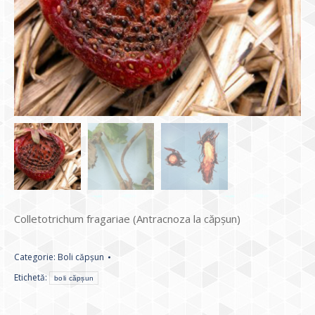
Colletotrichum fragariae (Antracnoza la căpșun)
Categorie:
Boli căpșun
Etichetă:
boli căpșun