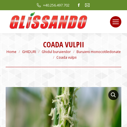
Facebook
Mail
+40.256.497.702
page
page
opens
opens
in
in
new
new
window
window
COADA VULPII
You are here:
Home
GHIDURI
Ghidul buruienilor
Buruieni monocotiledonate
Coada vulpii