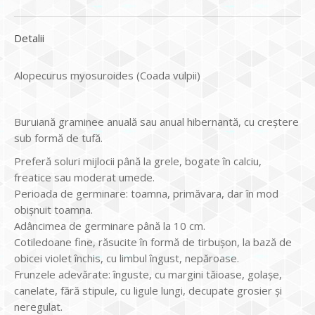
Detalii
Alopecurus myosuroides (Coada vulpii)
Buruiană graminee anuală sau anual hibernantă, cu creştere
sub formă de tufă.
Preferă soluri mijlocii până la grele, bogate în calciu,
freatice sau moderat umede.
Perioada de germinare: toamna, primăvara, dar în mod
obişnuit toamna.
Adâncimea de germinare până la 10 cm.
Cotiledoane fine, răsucite în formă de tirbuşon, la bază de
obicei violet închis, cu limbul îngust, nepăroase.
Frunzele adevărate: înguste, cu margini tăioase, golaşe,
canelate, fără stipule, cu ligule lungi, decupate grosier şi
neregulat.