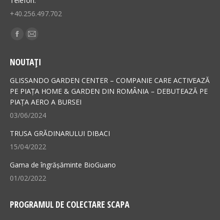
Telefon:
+40.256.497.702
Find us on:
Facebook
Mail
page
page
NOUTAȚI
opens
opens
in
in
GLISSANDO GARDEN CENTER – COMPANIE CARE ACTIVEAZĂ
new
new
PE PIAȚA HOME & GARDEN DIN ROMÂNIA – DEBUTEAZĂ PE
PIAȚA AERO A BURSEI
window
window
03/06/2024
TRUSA GRĂDINARULUI DIBACI
15/04/2022
Gama de îngrășăminte BioGuano
01/02/2022
PROGRAMUL DE COLECTARE SCAPA