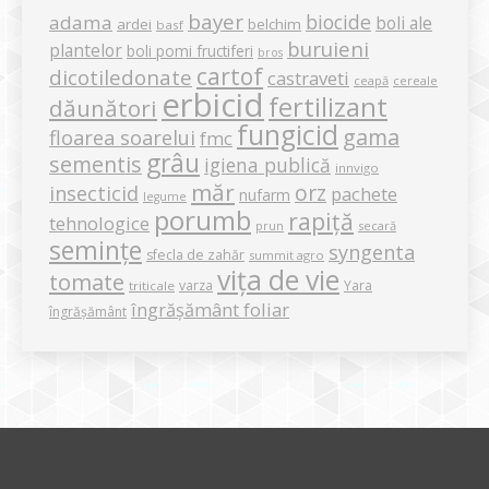
bayer
biocide
adama
boli ale
ardei
belchim
basf
buruieni
plantelor
boli pomi fructiferi
bros
cartof
dicotiledonate
castraveti
ceapă
cereale
erbicid
fertilizant
dăunători
fungicid
gama
floarea soarelui
fmc
grâu
sementis
igiena publică
innvigo
măr
orz
insecticid
pachete
nufarm
legume
porumb
rapiță
tehnologice
secară
prun
semințe
syngenta
sfecla de zahăr
summit agro
vița de vie
tomate
varza
Yara
triticale
îngrășământ foliar
îngrășământ