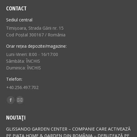
CONTACT
Sediul central
Timișoara, Strada Gării nr. 15
Cod Poștal 300167 / România
Orar rețea depozite/magazine:
Luni-Vineri: 8:00 - 16/17:00
Sâmbăta: ÎNCHIS
Duminica: ÎNCHIS
Telefon:
+40.256.497.702
Find us on:
Facebook
Mail
page
page
NOUTAȚI
opens
opens
in
in
GLISSANDO GARDEN CENTER – COMPANIE CARE ACTIVEAZĂ
new
new
PE PIAȚA HOME & GARDEN DIN ROMÂNIA – DEBUTEAZĂ PE