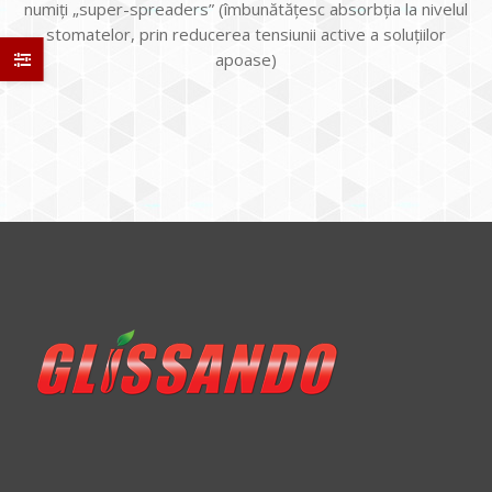
numiți „super-spreaders” (îmbunătățesc absorbția la nivelul
stomatelor, prin reducerea tensiunii active a soluțiilor
apoase)