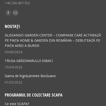
+40.256.497.702
Find us on:
Facebook
Mail
page
page
NOUTAȚI
opens
opens
in
in
GLISSANDO GARDEN CENTER – COMPANIE CARE ACTIVEAZĂ
new
new
PE PIAȚA HOME & GARDEN DIN ROMÂNIA – DEBUTEAZĂ PE
PIAȚA AERO A BURSEI
window
window
03/06/2024
TRUSA GRĂDINARULUI DIBACI
15/04/2022
Gama de îngrășăminte BioGuano
01/02/2022
PROGRAMUL DE COLECTARE SCAPA
Ce este SCAPA?