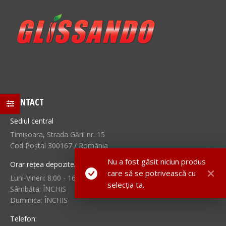
CONTACT
Sediul central
Timișoara, Strada Gării nr. 15
Cod Poștal 300167 / România
Nu a fost găsit niciun produs
Orar rețea depozite/magazine:
care să se potrivească cu
Luni-Vineri: 8:00 - 16/17:00
selecția ta.
Sâmbăta: ÎNCHIS
Duminica: ÎNCHIS
Telefon: