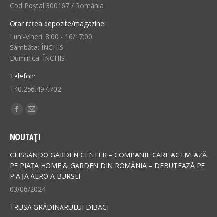
Cod Poștal 300167 / România
Orar rețea depozite/magazine:
Luni-Vineri: 8:00 - 16/17:00
Sâmbăta: ÎNCHIS
Duminica: ÎNCHIS
Telefon:
+40.256.497.702
Find us on:
Facebook
Mail
page
page
NOUTAȚI
opens
opens
in
in
GLISSANDO GARDEN CENTER – COMPANIE CARE ACTIVEAZĂ
new
new
PE PIAȚA HOME & GARDEN DIN ROMÂNIA – DEBUTEAZĂ PE
PIAȚA AERO A BURSEI
window
window
03/06/2024
TRUSA GRĂDINARULUI DIBACI