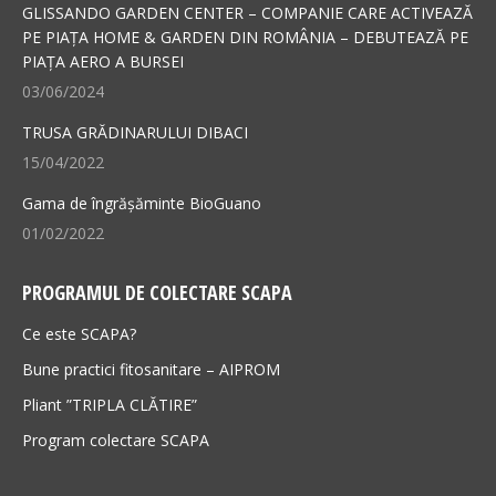
in
in
GLISSANDO GARDEN CENTER – COMPANIE CARE ACTIVEAZĂ
new
new
PE PIAȚA HOME & GARDEN DIN ROMÂNIA – DEBUTEAZĂ PE
PIAȚA AERO A BURSEI
window
window
03/06/2024
TRUSA GRĂDINARULUI DIBACI
15/04/2022
Gama de îngrășăminte BioGuano
01/02/2022
PROGRAMUL DE COLECTARE SCAPA
Ce este SCAPA?
Bune practici fitosanitare – AIPROM
Pliant ”TRIPLA CLĂTIRE”
Program colectare SCAPA