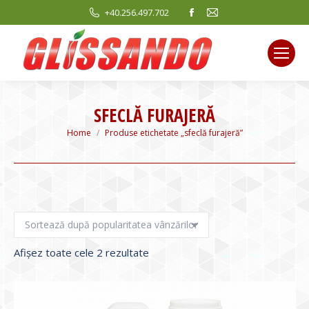
Facebook
Mail
+40.256.497.702
page
page
opens
opens
in
in
new
new
window
window
SFECLĂ FURAJERĂ
You are here:
Home
Produse etichetate „sfeclă furajeră”
Sortat
Afișez toate cele 2 rezultate
după
evaluarea
medie