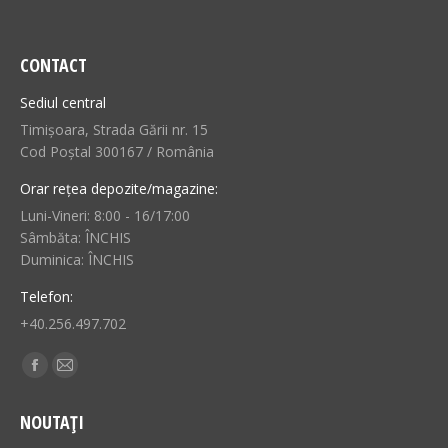
CONTACT
Sediul central
Timișoara, Strada Gării nr. 15
Cod Poștal 300167 / România
Orar rețea depozite/magazine:
Luni-Vineri: 8:00 - 16/17:00
Sâmbăta: ÎNCHIS
Duminica: ÎNCHIS
Telefon:
+40.256.497.702
Find us on:
Facebook
Mail
page
page
NOUTAȚI
opens
opens