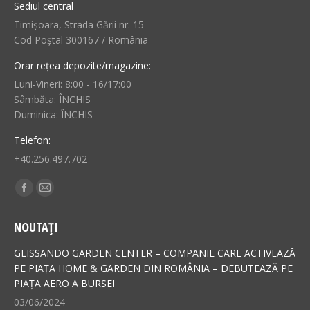
Sediul central
Timișoara, Strada Gării nr. 15
Cod Poștal 300167 / România
Orar rețea depozite/magazine:
Luni-Vineri: 8:00 - 16/17:00
Sâmbăta: ÎNCHIS
Duminica: ÎNCHIS
Telefon:
+40.256.497.702
Find us on:
Facebook
Mail
page
page
NOUTAȚI
opens
opens
in
in
GLISSANDO GARDEN CENTER – COMPANIE CARE ACTIVEAZĂ
new
new
PE PIAȚA HOME & GARDEN DIN ROMÂNIA – DEBUTEAZĂ PE
PIAȚA AERO A BURSEI
window
window
03/06/2024