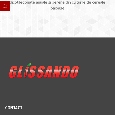
dicotiledonate anuale şi perene din culturile de cereale
păioase
CONTACT