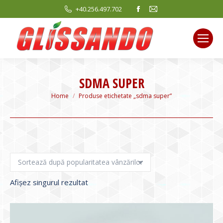
Facebook
Mail
+40.256.497.702
page
page
opens
opens
in
in
new
new
window
window
SDMA SUPER
You are here:
Home
Produse etichetate „sdma super”
Afișez singurul rezultat