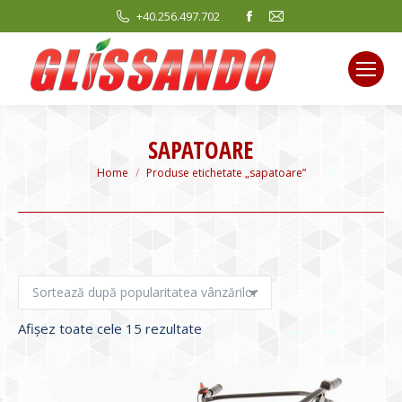
Facebook
Mail
+40.256.497.702
page
page
opens
opens
in
in
new
new
window
window
SAPATOARE
You are here:
Home
Produse etichetate „sapatoare”
Sortat
Afișez toate cele 15 rezultate
după
evaluarea
medie