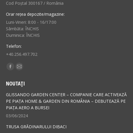
Cod Poștal 300167 / România
Orar rețea depozite/magazine:
Luni-Vineri: 8:00 - 16/17:00
Sâmbăta: ÎNCHIS
Duminica: ÎNCHIS
Telefon:
+40.256.497.702
Find us on:
Facebook
Mail
page
page
NOUTAȚI
opens
opens
in
in
GLISSANDO GARDEN CENTER – COMPANIE CARE ACTIVEAZĂ
new
new
PE PIAȚA HOME & GARDEN DIN ROMÂNIA – DEBUTEAZĂ PE
PIAȚA AERO A BURSEI
window
window
03/06/2024
TRUSA GRĂDINARULUI DIBACI