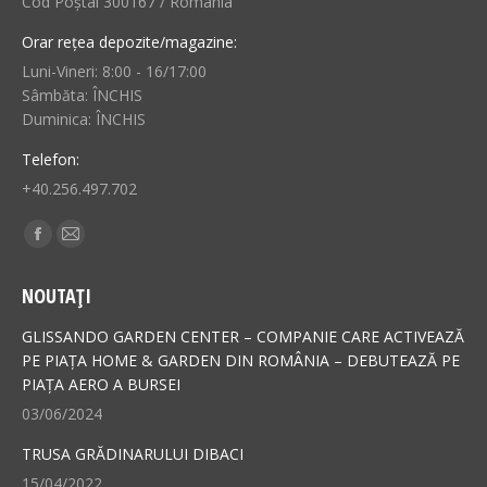
Cod Poștal 300167 / România
Orar rețea depozite/magazine:
Luni-Vineri: 8:00 - 16/17:00
Sâmbăta: ÎNCHIS
Duminica: ÎNCHIS
Telefon:
+40.256.497.702
Find us on:
Facebook
Mail
page
page
NOUTAȚI
opens
opens
in
in
GLISSANDO GARDEN CENTER – COMPANIE CARE ACTIVEAZĂ
new
new
PE PIAȚA HOME & GARDEN DIN ROMÂNIA – DEBUTEAZĂ PE
PIAȚA AERO A BURSEI
window
window
03/06/2024
TRUSA GRĂDINARULUI DIBACI
15/04/2022