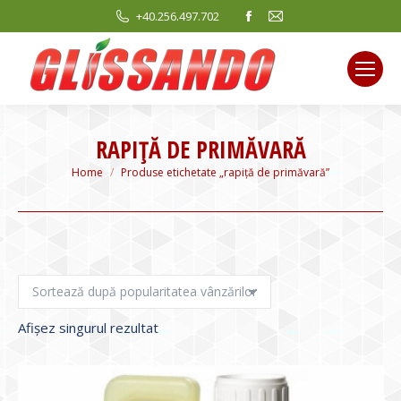
Facebook
Mail
+40.256.497.702
page
page
opens
opens
in
in
new
new
window
window
RAPIŢĂ DE PRIMĂVARĂ
You are here:
Home
Produse etichetate „rapiţă de primăvară”
Afișez singurul rezultat