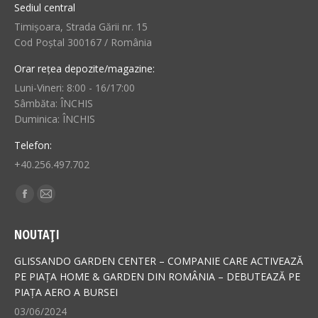
Sediul central
Timișoara, Strada Gării nr. 15
Cod Poștal 300167 / România
Orar rețea depozite/magazine:
Luni-Vineri: 8:00 - 16/17:00
Sâmbăta: ÎNCHIS
Duminica: ÎNCHIS
Telefon:
+40.256.497.702
Find us on:
Facebook
Mail
page
page
NOUTAȚI
opens
opens
in
in
GLISSANDO GARDEN CENTER – COMPANIE CARE ACTIVEAZĂ
new
new
PE PIAȚA HOME & GARDEN DIN ROMÂNIA – DEBUTEAZĂ PE
PIAȚA AERO A BURSEI
window
window
03/06/2024