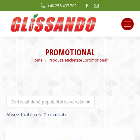
Facebook
Mail
+40.256.497.702
page
page
opens
opens
in
in
new
new
window
window
PROMOTIONAL
You are here:
Home
Produse etichetate „promotional”
Sortat
Afișez toate cele 2 rezultate
după
evaluarea
medie