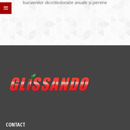
buruienilor dicotiledonate anuale şi perene
CONTACT