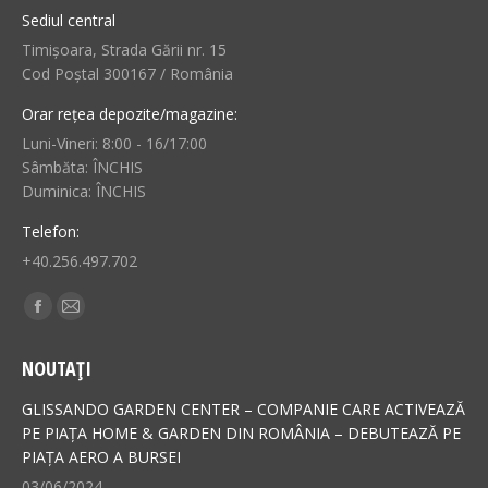
Sediul central
Timișoara, Strada Gării nr. 15
Cod Poștal 300167 / România
Orar rețea depozite/magazine:
Luni-Vineri: 8:00 - 16/17:00
Sâmbăta: ÎNCHIS
Duminica: ÎNCHIS
Telefon:
+40.256.497.702
Find us on:
Facebook
Mail
page
page
NOUTAȚI
opens
opens
in
in
GLISSANDO GARDEN CENTER – COMPANIE CARE ACTIVEAZĂ
new
new
PE PIAȚA HOME & GARDEN DIN ROMÂNIA – DEBUTEAZĂ PE
PIAȚA AERO A BURSEI
window
window
03/06/2024