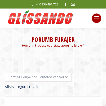
Facebook
Mail
+40.256.497.702
page
page
opens
opens
in
in
new
new
window
window
PORUMB FURAJER
You are here:
Home
Produse etichetate „porumb furajer”
Afișez singurul rezultat