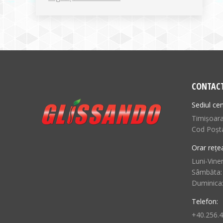
CONTAC
Sediul cen
Timișoara,
Cod Poșt
Orar rețe
Luni-Viner
Sâmbăta:
Duminica
Telefon:
+40.256.