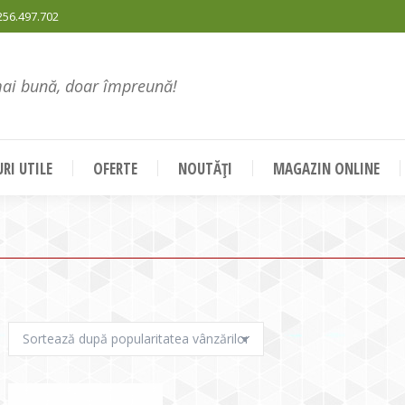
256.497.702
mai bună, doar împreună!
RI UTILE
OFERTE
NOUTĂȚI
MAGAZIN ONLINE