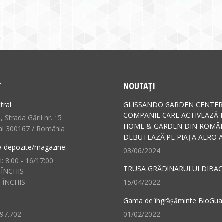
T
NOUTAȚI
tral
GLISSANDO GARDEN CENTER
COMPANIE CARE ACTIVEAZĂ 
 Strada Gării nr. 15
HOME & GARDEN DIN ROMÂN
al 300167 / România
DEBUTEAZĂ PE PIAȚA AERO A
a depozite/magazine:
03/06/2024
i: 8:00 - 16/17:00
TRUSA GRĂDINARULUI DIBAC
 ÎNCHIS
: ÎNCHIS
15/04/2022
Gama de îngrășăminte BioGu
497.702
01/02/2022