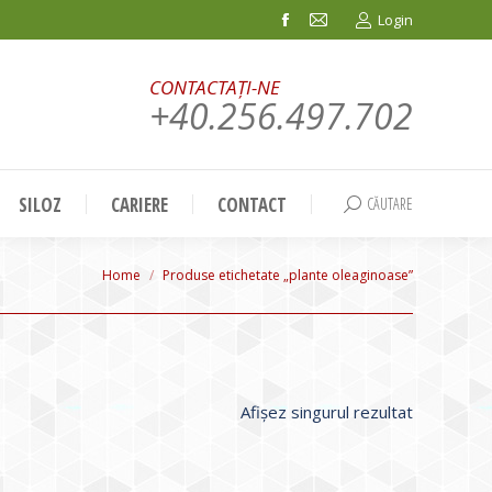
Login
Facebook
Mail
page
page
CONTACTAȚI-NE
opens
opens
+40.256.497.702
in
in
new
new
window
window
SILOZ
CARIERE
CONTACT
CĂUTARE
Search:
You are here:
Home
Produse etichetate „plante oleaginoase”
Afișez singurul rezultat