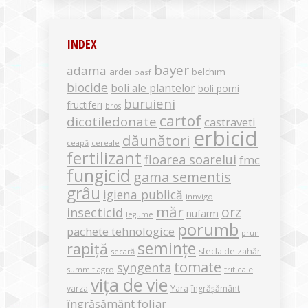
INDEX
bayer
adama
ardei
belchim
basf
biocide
boli ale plantelor
boli pomi
buruieni
fructiferi
bros
cartof
dicotiledonate
castraveti
erbicid
dăunători
ceapă
cereale
fertilizant
floarea soarelui
fmc
fungicid
gama sementis
grâu
igiena publică
innvigo
măr
orz
insecticid
nufarm
legume
porumb
pachete tehnologice
prun
semințe
rapiță
sfecla de zahăr
secară
tomate
syngenta
summit agro
triticale
vița de vie
varza
Yara
îngrășământ
îngrășământ foliar