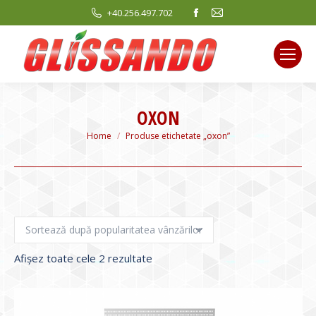
Facebook
Mail
+40.256.497.702
page
page
opens
opens
in
in
new
new
window
window
OXON
You are here:
Home
Produse etichetate „oxon”
Sortat
Afișez toate cele 2 rezultate
după
evaluarea
medie