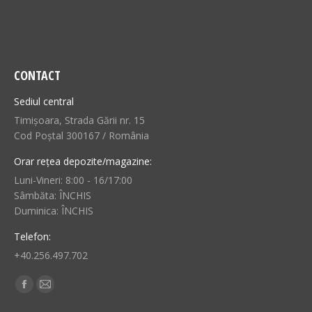
CONTACT
Sediul central
Timișoara, Strada Gării nr. 15
Cod Poștal 300167 / România
Orar rețea depozite/magazine:
Luni-Vineri: 8:00 - 16/17:00
Sâmbăta: ÎNCHIS
Duminica: ÎNCHIS
Telefon:
+40.256.497.702
Find us on:
Facebook
Mail
page
page