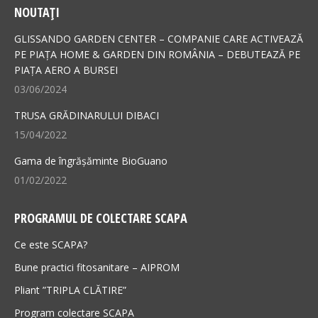
NOUTAȚI
opens
opens
in
in
GLISSANDO GARDEN CENTER – COMPANIE CARE ACTIVEAZĂ
new
new
PE PIAȚA HOME & GARDEN DIN ROMÂNIA – DEBUTEAZĂ PE
PIAȚA AERO A BURSEI
window
window
03/06/2024
TRUSA GRĂDINARULUI DIBACI
15/04/2022
Gama de îngrășăminte BioGuano
01/02/2022
PROGRAMUL DE COLECTARE SCAPA
Ce este SCAPA?
Bune practici fitosanitare – AIPROM
Pliant ”TRIPLA CLĂTIRE”
Program colectare SCAPA