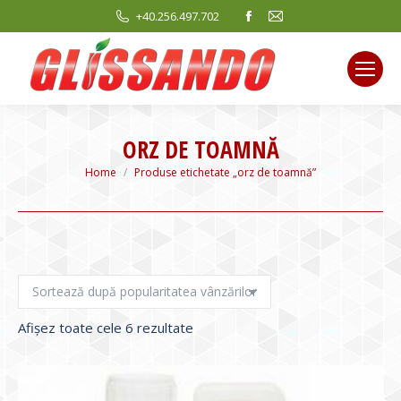
Facebook
Mail
+40.256.497.702
page
page
opens
opens
in
in
new
new
window
window
ORZ DE TOAMNĂ
You are here:
Home
Produse etichetate „orz de toamnă”
Sortat
Afișez toate cele 6 rezultate
după
evaluarea
medie