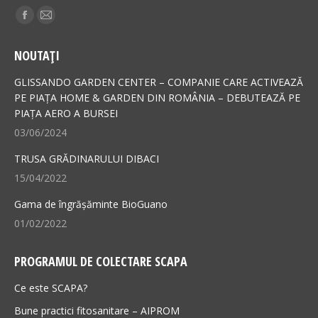
Find us on:
Facebook
Mail
page
page
NOUTAȚI
opens
opens
in
in
GLISSANDO GARDEN CENTER – COMPANIE CARE ACTIVEAZĂ
new
new
PE PIAȚA HOME & GARDEN DIN ROMÂNIA – DEBUTEAZĂ PE
PIAȚA AERO A BURSEI
window
window
03/06/2024
TRUSA GRĂDINARULUI DIBACI
15/04/2022
Gama de îngrășăminte BioGuano
01/02/2022
PROGRAMUL DE COLECTARE SCAPA
Ce este SCAPA?
Bune practici fitosanitare – AIPROM