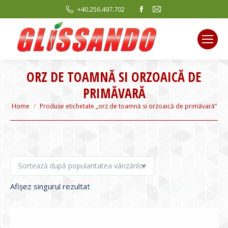
Facebook
Mail
+40.256.497.702
page
page
opens
opens
in
in
new
new
ORZ DE TOAMNĂ SI ORZOAICĂ DE
window
window
PRIMĂVARĂ
You are here:
Home
Produse etichetate „orz de toamnă si orzoaică de primăvară”
Afișez singurul rezultat