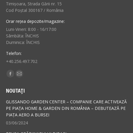
Timișoara, Strada Gării nr. 15
Cod Poștal 300167 / România
Orar rețea depozite/magazine:
Luni-Vineri: 8:00 - 16/17:00
Sâmbăta: ÎNCHIS
Duminica: ÎNCHIS
Telefon:
+40.256.497.702
Find us on:
Facebook
Mail
page
page
NOUTAȚI
opens
opens
in
in
GLISSANDO GARDEN CENTER – COMPANIE CARE ACTIVEAZĂ
new
new
PE PIAȚA HOME & GARDEN DIN ROMÂNIA – DEBUTEAZĂ PE
PIAȚA AERO A BURSEI
window
window
03/06/2024