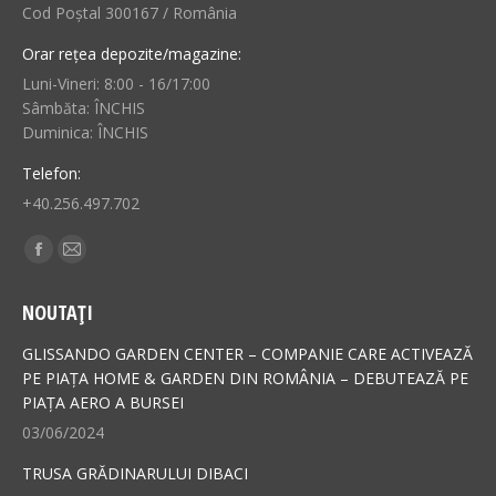
Cod Poștal 300167 / România
Orar rețea depozite/magazine:
Luni-Vineri: 8:00 - 16/17:00
Sâmbăta: ÎNCHIS
Duminica: ÎNCHIS
Telefon:
+40.256.497.702
Find us on:
Facebook
Mail
page
page
NOUTAȚI
opens
opens
in
in
GLISSANDO GARDEN CENTER – COMPANIE CARE ACTIVEAZĂ
new
new
PE PIAȚA HOME & GARDEN DIN ROMÂNIA – DEBUTEAZĂ PE
PIAȚA AERO A BURSEI
window
window
03/06/2024
TRUSA GRĂDINARULUI DIBACI