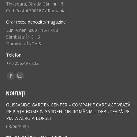
Timișoara, Strada Gării nr. 15
Cod Poștal 300167 / România
Orar rețea depozite/magazine:
Luni-Vineri: 8:00 - 16/17:00
Sâmbăta: ÎNCHIS
Duminica: ÎNCHIS
Telefon:
+40.256.497.702
Find us on:
Facebook
Mail
page
page
NOUTAȚI
opens
opens
in
in
GLISSANDO GARDEN CENTER – COMPANIE CARE ACTIVEAZĂ
new
new
PE PIAȚA HOME & GARDEN DIN ROMÂNIA – DEBUTEAZĂ PE
PIAȚA AERO A BURSEI
window
window
03/06/2024