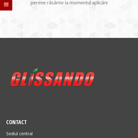
perene răsărite la momentul aplicării
CONTACT
Sediul central