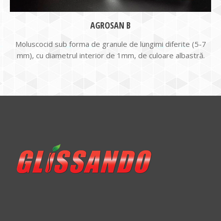
AGROSAN B
Moluscocid sub forma de granule de lungimi diferite (5-7
mm), cu diametrul interior de 1mm, de culoare albastră.