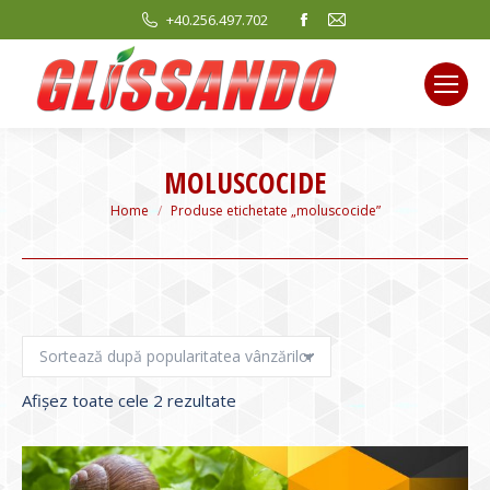
Facebook
Mail
+40.256.497.702
page
page
opens
opens
in
in
new
new
window
window
MOLUSCOCIDE
You are here:
Home
Produse etichetate „moluscocide”
Sortat
Afișez toate cele 2 rezultate
după
evaluarea
medie