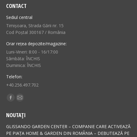
CONTACT
Sediul central
Timișoara, Strada Gării nr. 15
Cod Poștal 300167 / România
Orar rețea depozite/magazine:
Luni-Vineri: 8:00 - 16/17:00
Sâmbăta: ÎNCHIS
Duminica: ÎNCHIS
Telefon:
+40.256.497.702
Find us on:
Facebook
Mail
page
page
NOUTAȚI
opens
opens
in
in
GLISSANDO GARDEN CENTER – COMPANIE CARE ACTIVEAZĂ
new
new
PE PIAȚA HOME & GARDEN DIN ROMÂNIA – DEBUTEAZĂ PE