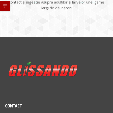
contact şi ingestie asupra adulților și larvelor unei game
largi de dăunători
CONTACT