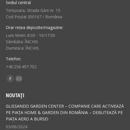
Sediul central
Timișoara, Strada Gării nr. 15
Cod Poștal 300167 / România
Orar rețea depozite/magazine:
Luni-Vineri: 8:00 - 16/17:00
Sâmbăta: ÎNCHIS
Duminica: ÎNCHIS
Telefon:
+40.256.497.702
Find us on:
Facebook
Mail
page
page
NOUTAȚI
opens
opens
in
in
GLISSANDO GARDEN CENTER – COMPANIE CARE ACTIVEAZĂ
new
new
PE PIAȚA HOME & GARDEN DIN ROMÂNIA – DEBUTEAZĂ PE
PIAȚA AERO A BURSEI
window
window
03/06/2024