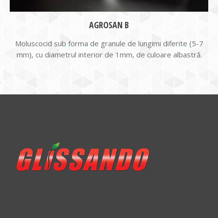
AGROSAN B
Moluscocid sub forma de granule de lungimi diferite (5-7
mm), cu diametrul interior de 1mm, de culoare albastră.