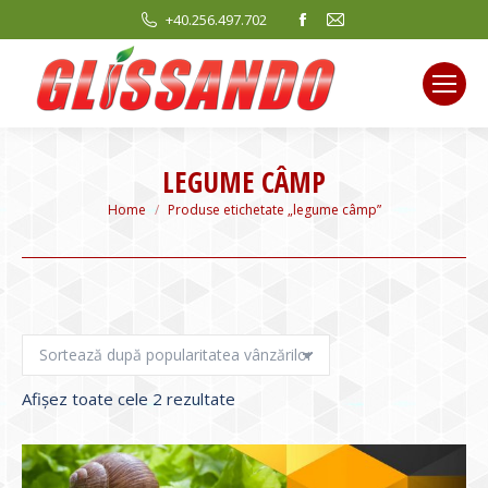
Facebook
Mail
+40.256.497.702
page
page
opens
opens
in
in
new
new
window
window
LEGUME CÂMP
You are here:
Home
Produse etichetate „legume câmp”
Sortat
Afișez toate cele 2 rezultate
după
evaluarea
medie