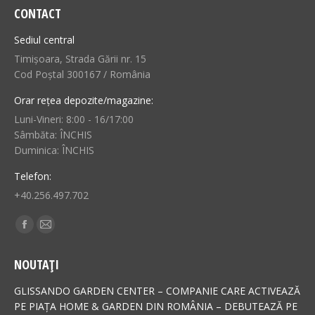
CONTACT
Sediul central
Timișoara, Strada Gării nr. 15
Cod Poștal 300167 / România
Orar rețea depozite/magazine:
Luni-Vineri: 8:00 - 16/17:00
Sâmbăta: ÎNCHIS
Duminica: ÎNCHIS
Telefon:
+40.256.497.702
Find us on:
Facebook
Mail
page
page
NOUTAȚI
opens
opens
in
in
GLISSANDO GARDEN CENTER – COMPANIE CARE ACTIVEAZĂ
new
new
PE PIAȚA HOME & GARDEN DIN ROMÂNIA – DEBUTEAZĂ PE