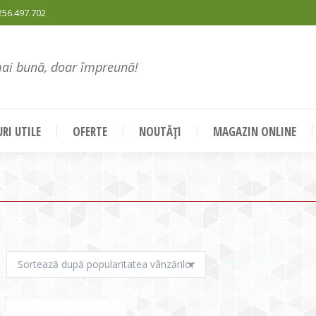
256.497.702
mai bună, doar împreună!
RI UTILE
OFERTE
NOUTĂȚI
MAGAZIN ONLINE