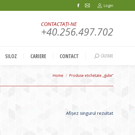
Login
Facebook
Mail
page
page
CONTACTAȚI-NE
opens
opens
+40.256.497.702
in
in
new
new
window
window
SILOZ
CARIERE
CONTACT
CĂUTARE
Search:
You are here:
Home
Produse etichetate „gulie”
Afișez singurul rezultat