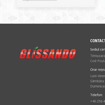
CONTAC
Sediul cen
Timișoara,
Cod Poșt
Orar rețe
Luni-Viner
Sâmbăta:
Duminica
Telefon:
+40.256.