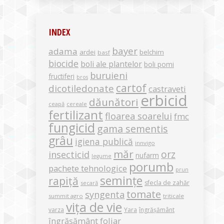
INDEX
bayer
adama
ardei
belchim
basf
biocide
boli ale plantelor
boli pomi
buruieni
fructiferi
bros
cartof
dicotiledonate
castraveti
erbicid
dăunători
ceapă
cereale
fertilizant
floarea soarelui
fmc
fungicid
gama sementis
grâu
igiena publică
innvigo
măr
orz
insecticid
nufarm
legume
porumb
pachete tehnologice
prun
semințe
rapiță
sfecla de zahăr
secară
tomate
syngenta
summit agro
triticale
vița de vie
varza
Yara
îngrășământ
îngrășământ foliar