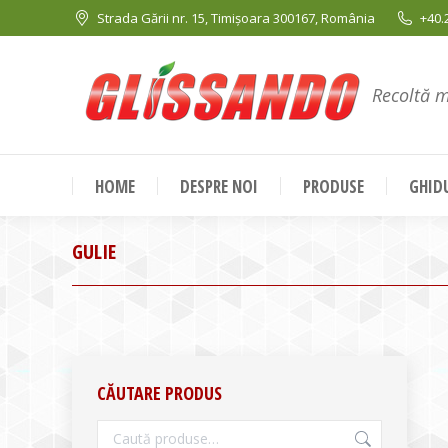
Strada Gării nr. 15, Timișoara 300167, România
+40.
Recoltă 
HOME
DESPRE NOI
PRODUSE
GHIDU
GULIE
CĂUTARE PRODUS