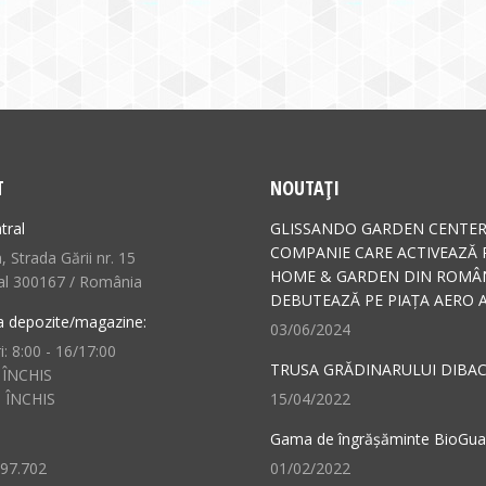
T
NOUTAȚI
tral
GLISSANDO GARDEN CENTER
COMPANIE CARE ACTIVEAZĂ 
 Strada Gării nr. 15
HOME & GARDEN DIN ROMÂN
al 300167 / România
DEBUTEAZĂ PE PIAȚA AERO A
a depozite/magazine:
03/06/2024
i: 8:00 - 16/17:00
TRUSA GRĂDINARULUI DIBAC
 ÎNCHIS
: ÎNCHIS
15/04/2022
Gama de îngrășăminte BioGu
497.702
01/02/2022