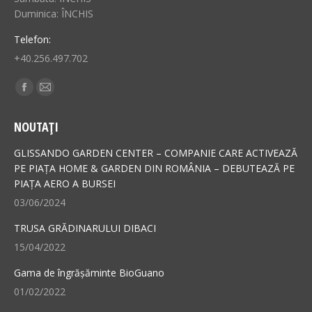
Duminica: ÎNCHIS
Telefon:
+40.256.497.702
Find us on:
Facebook
Mail
page
page
NOUTAȚI
opens
opens
in
in
GLISSANDO GARDEN CENTER – COMPANIE CARE ACTIVEAZĂ
new
new
PE PIAȚA HOME & GARDEN DIN ROMÂNIA – DEBUTEAZĂ PE
PIAȚA AERO A BURSEI
window
window
03/06/2024
TRUSA GRĂDINARULUI DIBACI
15/04/2022
Gama de îngrășăminte BioGuano
01/02/2022