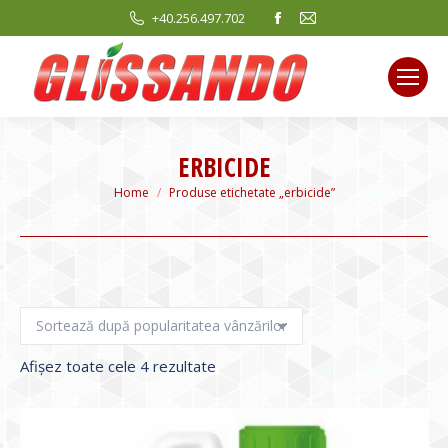
Facebook
Mail
+40.256.497.702
page
page
opens
opens
in
in
new
new
window
window
ERBICIDE
You are here:
Home
Produse etichetate „erbicide”
Sortat
Afișez toate cele 4 rezultate
după
evaluarea
medie