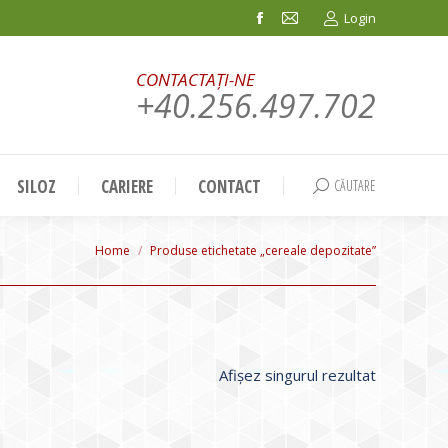
Login
Facebook
Mail
page
page
CONTACTAȚI-NE
opens
opens
+40.256.497.702
in
in
new
new
window
window
SILOZ
CARIERE
CONTACT
CĂUTARE
Search:
You are here:
Home
Produse etichetate „cereale depozitate”
Afișez singurul rezultat