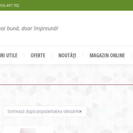
256.497.702
mai bună, doar împreună!
RI UTILE
OFERTE
NOUTĂȚI
MAGAZIN ONLINE