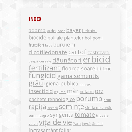
INDEX
bayer
adama
ardei
belchim
basf
biocide
boli ale plantelor
boli pomi
buruieni
fructiferi
bros
cartof
dicotiledonate
castraveti
erbicid
dăunători
ceapă
cereale
fertilizant
floarea soarelui
fmc
fungicid
gama sementis
grâu
igiena publică
innvigo
măr
orz
insecticid
nufarm
legume
porumb
pachete tehnologice
prun
semințe
rapiță
sfecla de zahăr
secară
tomate
syngenta
summit agro
triticale
vița de vie
varza
Yara
îngrășământ
îngrășământ foliar