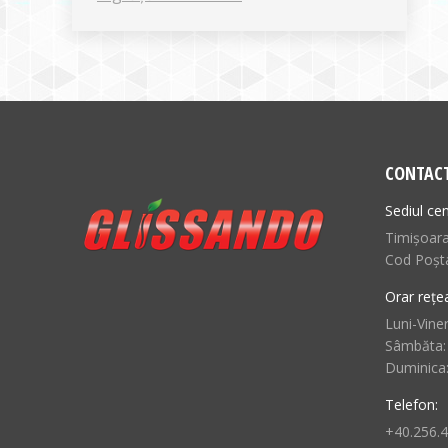
CONTAC
Sediul cen
Timișoara,
Cod Poșt
Orar rețe
Luni-Viner
Sâmbăta:
Duminica
Telefon:
+40.256.