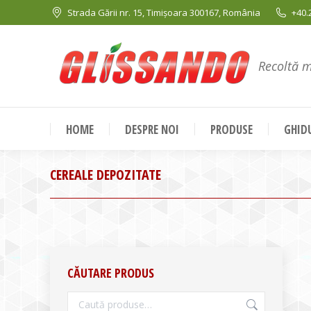
Strada Gării nr. 15, Timișoara 300167, România
+40.
Recoltă 
HOME
DESPRE NOI
PRODUSE
GHIDU
CEREALE DEPOZITATE
CĂUTARE PRODUS