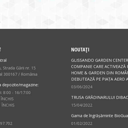
T
NOUTAȚI
tral
GLISSANDO GARDEN CENTER
COMPANIE CARE ACTIVEAZĂ 
 Strada Gării nr. 15
HOME & GARDEN DIN ROMÂN
al 300167 / România
DEBUTEAZĂ PE PIAȚA AERO A
a depozite/magazine:
03/06/2024
i: 8:00 - 16/17:00
TRUSA GRĂDINARULUI DIBAC
 ÎNCHIS
: ÎNCHIS
15/04/2022
Gama de îngrășăminte BioGu
497.702
01/02/2022