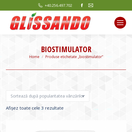
Facebook
Mail
+40.256.497.702
page
page
opens
opens
in
in
new
new
window
window
BIOSTIMULATOR
You are here:
Home
Produse etichetate „biostimulator”
Sortat
Afișez toate cele 3 rezultate
după
evaluarea
medie