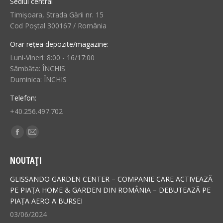
Sediul central
Timișoara, Strada Gării nr. 15
Cod Poștal 300167 / România
Orar rețea depozite/magazine:
Luni-Vineri: 8:00 - 16/17:00
Sâmbăta: ÎNCHIS
Duminica: ÎNCHIS
Telefon:
+40.256.497.702
Find us on:
Facebook
Mail
page
page
NOUTAȚI
opens
opens
in
in
GLISSANDO GARDEN CENTER – COMPANIE CARE ACTIVEAZĂ
new
new
PE PIAȚA HOME & GARDEN DIN ROMÂNIA – DEBUTEAZĂ PE
PIAȚA AERO A BURSEI
window
window
03/06/2024