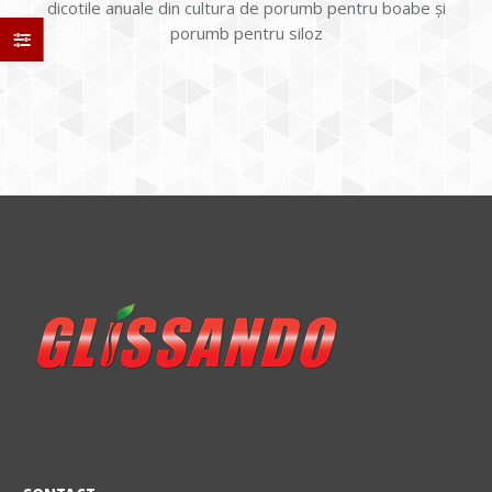
dicotile anuale din cultura de porumb pentru boabe și
porumb pentru siloz