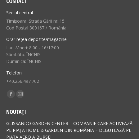
CONTACT
Sediul central
Timișoara, Strada Gării nr. 15
Cod Poștal 300167 / România
Orar rețea depozite/magazine:
Luni-Vineri: 8:00 - 16/17:00
Sâmbăta: ÎNCHIS
Duminica: ÎNCHIS
Telefon:
+40.256.497.702
Find us on:
Facebook
Mail
page
page
NOUTAȚI
opens
opens
in
in
GLISSANDO GARDEN CENTER – COMPANIE CARE ACTIVEAZĂ
new
new
PE PIAȚA HOME & GARDEN DIN ROMÂNIA – DEBUTEAZĂ PE
PIAȚA AERO A BURSEI
window
window