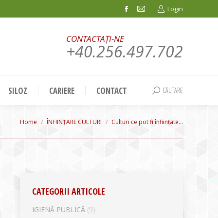
Login
Facebook
Mail
page
page
CONTACTAȚI-NE
opens
opens
+40.256.497.702
in
in
new
new
window
window
SILOZ
CARIERE
CONTACT
CĂUTARE
Search:
You are here:
Home
ÎNFIINȚARE CULTURI
Culturi ce pot fi înființate…
CATEGORII ARTICOLE
IGIENĂ PUBLICĂ
(9)