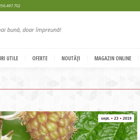
256.497.702
mai bună, doar împreună!
RI UTILE
OFERTE
NOUTĂȚI
MAGAZIN ONLINE
sept.
23
2019