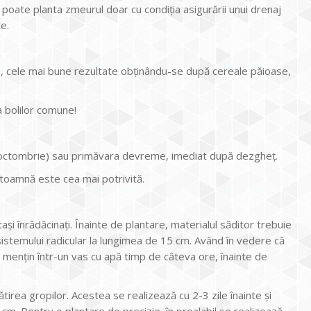
e poate planta zmeurul doar cu condiția asigurării unui drenaj
e.
, cele mai bune rezultate obținându-se după cereale păioase,
a bolilor comune!
octombrie) sau primăvara devreme, imediat după dezgheț.
 toamnă este cea mai potrivită.
ași înrădăcinați. Înainte de plantare, materialul săditor trebuie
 sistemului radicular la lungimea de 15 cm. Având în vedere că
 mențin într-un vas cu apă timp de câteva ore, înainte de
irea gropilor. Acestea se realizează cu 2-3 zile înainte și
m. Pentru o plantare de precizie, în prealabil se realizează