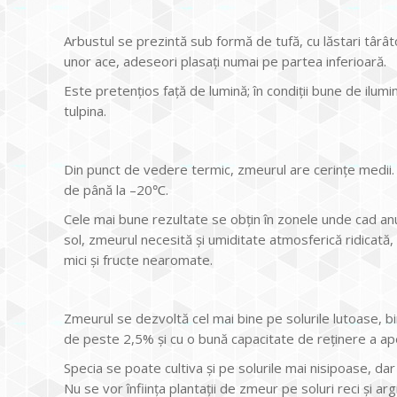
Arbustul se prezintă sub formă de tufă, cu lăstari târâtor
unor ace, adeseori plasați numai pe partea inferioară.
Este pretențios față de lumină; în condiții bune de ilu
tulpina.
Din punct de vedere termic, zmeurul are cerințe medii.
de până la –20℃.
Cele mai bune rezultate se obțin în zonele unde cad an
sol, zmeurul necesită și umiditate atmosferică ridicată, 
mici și fructe nearomate.
Zmeurul se dezvoltă cel mai bine pe solurile lutoase, 
de peste 2,5% și cu o bună capacitate de reținere a ape
Specia se poate cultiva și pe solurile mai nisipoase, dar î
Nu se vor înființa plantații de zmeur pe soluri reci și a