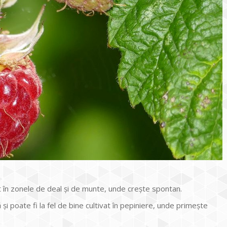
t în zonele de deal și de munte, unde crește spontan.
și poate fi la fel de bine cultivat în pepiniere, unde primește