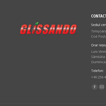
CONTAC
Sediul cen
Timișoara,
Cod Poșt
Orar rețe
Luni-Viner
Sâmbăta:
Duminica
Telefon:
+40.256.
Find us o
Facebo
Ma
page
pa
opens
op