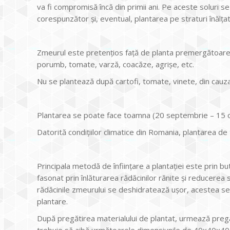
va fi compromisă încă din primii ani. Pe aceste soluri s
corespunzător și, eventual, plantarea pe straturi înălțat
Zmeurul este pretențios față de planta premergătoare
porumb, tomate, varză, coacăze, agrișe, etc.
Nu se plantează după cartofi, tomate, vinete, din cauz
Plantarea se poate face toamna (20 septembrie – 15 
Datorită condițiilor climatice din Romania, plantarea de
Principala metodă de înființare a plantației este prin but
fasonat prin înlăturarea rădăcinilor rănite și reducerea
rădăcinile zmeurului se deshidratează ușor, acestea se
plantare.
După pregătirea materialului de plantat, urmează pregăt
trebuie să aibă următoarele dimensiunile de 40x40x40 c