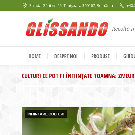
Strada Gării nr. 15, Timișoara 300167, România
+40.
Recoltă 
HOME
DESPRE NOI
PRODUSE
GHIDU
CULTURI CE POT FI ÎNFIINȚATE TOAMNA: ZMEUR
ÎNFIINȚARE CULTURI