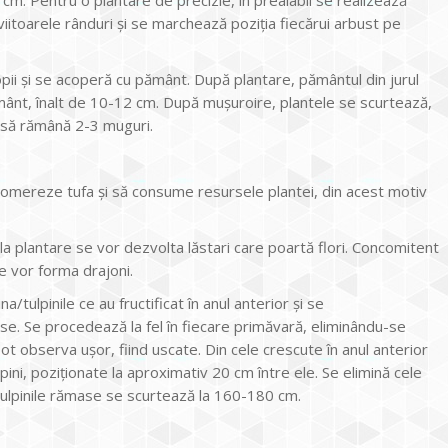
iitoarele rânduri și se marchează poziția fiecărui arbust pe
opii și se acoperă cu pământ. După plantare, pământul din jurul
mânt, înalt de 10-12 cm. După mușuroire, plantele se scurtează,
) să rămână 2-3 muguri.
lomereze tufa și să consume resursele plantei, din acest motiv
la plantare se vor dezvolta lăstari care poartă flori. Concomitent
se vor forma drajoni.
a/tulpinile ce au fructificat în anul anterior și se
ase. Se procedează la fel în fiecare primăvară, eliminându-se
 pot observa ușor, fiind uscate. Din cele crescute în anul anterior
ulpini, poziționate la aproximativ 20 cm între ele. Se elimină cele
 Tulpinile rămase se scurtează la 160-180 cm.