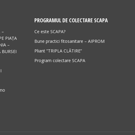
PROGRAMUL DE COLECTARE SCAPA
 –
Ce este SCAPA?
PE PIAȚA
Bune practici fitosanitare – AIPROM
IA –
Pliant ”TRIPLA CLĂTIRE”
 BURSEI
Program colectare SCAPA
I
ano