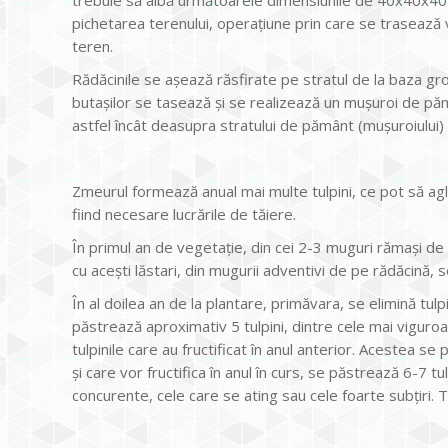
pichetarea terenului, operațiune prin care se trasează v
teren.
Rădăcinile se așează răsfirate pe stratul de la baza gr
butașilor se tasează și se realizează un mușuroi de pă
astfel încât deasupra stratului de pământ (mușuroiului
Zmeurul formează anual mai multe tulpini, ce pot să ag
fiind necesare lucrările de tăiere.
În primul an de vegetație, din cei 2-3 muguri rămași de 
cu acești lăstari, din mugurii adventivi de pe rădăcină, 
În al doilea an de la plantare, primăvara, se elimină tulpin
păstrează aproximativ 5 tulpini, dintre cele mai viguro
tulpinile care au fructificat în anul anterior. Acestea se
și care vor fructifica în anul în curs, se păstrează 6-7 t
concurente, cele care se ating sau cele foarte subțiri.