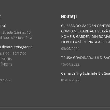
T
NOUTAȚI
tral
GLISSANDO GARDEN CENTER
COMPANIE CARE ACTIVEAZĂ 
 Strada Gării nr. 15
HOME & GARDEN DIN ROMÂN
al 300167 / România
DEBUTEAZĂ PE PIAȚA AERO A
a depozite/magazine:
03/06/2024
i: 8:00 - 16/17:00
TRUSA GRĂDINARULUI DIBAC
 ÎNCHIS
: ÎNCHIS
15/04/2022
Gama de îngrășăminte BioGu
497.702
01/02/2022
n:
ok
il
ge
ens