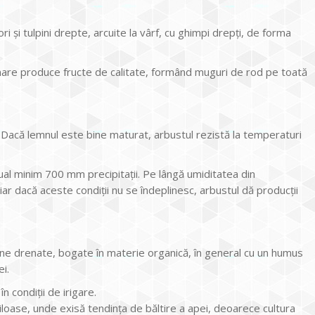
i și tulpini drepte, arcuite la vârf, cu ghimpi drepți, de forma
minare produce fructe de calitate, formând muguri de rod pe toată
 Dacă lemnul este bine maturat, arbustul rezistă la temperaturi
ual minim 700 mm precipitații. Pe lângă umiditatea din
iar dacă aceste condiții nu se îndeplinesc, arbustul dă producții
bine drenate, bogate în materie organică, în general cu un humus
i.
n condiții de irigare.
rgiloase, unde exisă tendința de băltire a apei, deoarece cultura