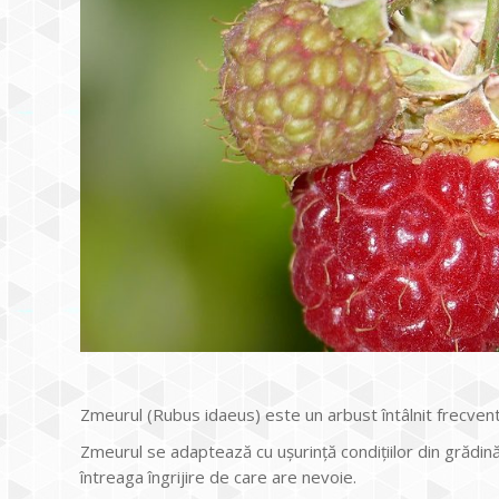
Zmeurul (Rubus idaeus) este un arbust întâlnit frecven
Zmeurul se adaptează cu ușurință condițiilor din grădină 
întreaga îngrijire de care are nevoie.