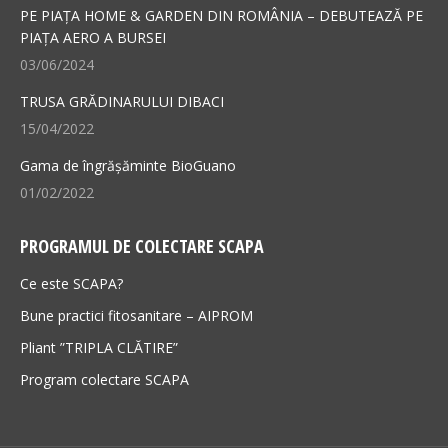
new
new
PE PIAȚA HOME & GARDEN DIN ROMÂNIA – DEBUTEAZĂ PE
PIAȚA AERO A BURSEI
window
window
03/06/2024
TRUSA GRĂDINARULUI DIBACI
15/04/2022
Gama de îngrășăminte BioGuano
01/02/2022
PROGRAMUL DE COLECTARE SCAPA
Ce este SCAPA?
Bune practici fitosanitare – AIPROM
Pliant ”TRIPLA CLĂTIRE”
Program colectare SCAPA