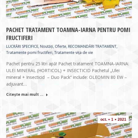
PACHET TRATAMENT TOAMNA-IARNA PENTRU POMI
FRUCTIFERI
LUCRĂRI SPECIFICE
,
Noutăți
,
Oferte
,
RECOMANDĂRI TRATAMENT
,
Tratamente pomi fructiferi
,
Tratamente vița de vie
Pachet pentru 25 litri apă! Pachet tratament TOAMNA-IARNA:
ULEI MINERAL (HORTICOL) + INSECTICID Pachetul „Ulei
mineral + Insecticid – Duo Pack“ include: OLEOMIN 80 EW –
adjuvant…
Citește mai mult ...
oct.
1
2021