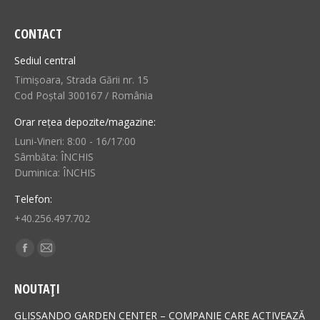
CONTACT
Sediul central
Timișoara, Strada Gării nr. 15
Cod Poștal 300167 / România
Orar rețea depozite/magazine:
Luni-Vineri: 8:00 - 16/17:00
Sâmbăta: ÎNCHIS
Duminica: ÎNCHIS
Telefon:
+40.256.497.702
Find us on:
Facebook
Mail
page
page
NOUTAȚI
opens
opens
in
in
GLISSANDO GARDEN CENTER – COMPANIE CARE ACTIVEAZĂ