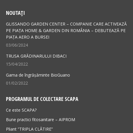
page
page
NOUTAȚI
opens
opens
in
in
GLISSANDO GARDEN CENTER – COMPANIE CARE ACTIVEAZĂ
new
new
PE PIAȚA HOME & GARDEN DIN ROMÂNIA – DEBUTEAZĂ PE
PIAȚA AERO A BURSEI
window
window
03/06/2024
TRUSA GRĂDINARULUI DIBACI
15/04/2022
Gama de îngrășăminte BioGuano
01/02/2022
PROGRAMUL DE COLECTARE SCAPA
Ce este SCAPA?
Bune practici fitosanitare – AIPROM
Pliant ”TRIPLA CLĂTIRE”