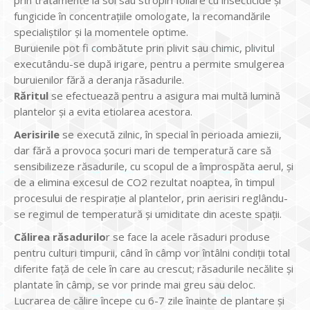
prin tratamente la sol sau stropiri foliare cu insecticide şi
fungicide în concentraţiile omologate, la recomandările
specialiştilor şi la momentele optime.
Buruienile pot fi combătute prin plivit sau chimic, plivitul
executându-se după irigare, pentru a permite smulgerea
buruienilor fără a deranja răsadurile.
Răritul
se efectuează pentru a asigura mai multă lumină
plantelor și a evita etiolarea acestora.
Aerisirile
se execută zilnic, în special în perioada amiezii,
dar fără a provoca şocuri mari de temperatură care să
sensibilizeze răsadurile, cu scopul de a împrospăta aerul, și
de a elimina excesul de CO2 rezultat noaptea, în timpul
procesului de respirație al plantelor, prin aerisiri reglându-
se regimul de temperatură și umiditate din aceste spații.
Călirea răsadurilo
r se face la acele răsaduri produse
pentru culturi timpurii, când în câmp vor întâlni condiții total
diferite față de cele în care au crescut; răsadurile necălite și
plantate în câmp, se vor prinde mai greu sau deloc.
Lucrarea de călire începe cu 6-7 zile înainte de plantare și