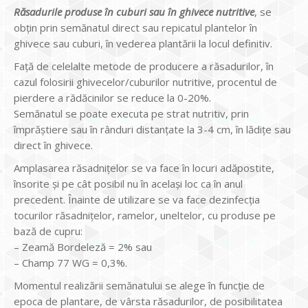
Răsadurile produse în cuburi sau în ghivece nutritive
, se
obțin prin semănatul direct sau repicatul plantelor în
ghivece sau cuburi, în vederea plantării la locul definitiv.
Față de celelalte metode de producere a răsadurilor, în
cazul folosirii ghivecelor/cuburilor nutritive, procentul de
pierdere a rădăcinilor se reduce la 0-20%.
Semănatul se poate executa pe strat nutritiv, prin
împrăștiere sau în rânduri distanțate la 3-4 cm, în lădițe sau
direct în ghivece.
Amplasarea răsadniţelor se va face în locuri adăpostite,
însorite şi pe cât posibil nu în acelaşi loc ca în anul
precedent. Înainte de utilizare se va face dezinfecţia
tocurilor răsadniţelor, ramelor, uneltelor, cu produse pe
bază de cupru:
– Zeamă Bordeleză = 2% sau
– Champ 77 WG = 0,3%.
Momentul realizării semănatului se alege în funcție de
epoca de plantare, de vârsta răsadurilor, de posibilitatea