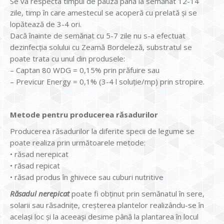
Se va respecta timpul de pauză până la semănat 12-14
zile, timp în care amestecul se acoperă cu prelată şi se
lopătează de 3-4 ori.
Dacă înainte de semănat cu 5-7 zile nu s-a efectuat
dezinfecţia solului cu Zeamă Bordeleză, substratul se
poate trata cu unul din produsele:
– Captan 80 WDG = 0,15% prin prăfuire sau
– Previcur Energy = 0,1% (3-4 l soluţie/mp) prin stropire.
Metode pentru producerea răsadurilor
Producerea răsadurilor la diferite specii de legume se
poate realiza prin următoarele metode:
• răsad nerepicat
• răsad repicat
• răsad produs în ghivece sau cuburi nutritive
Răsadul nerepicat
poate fi obținut prin semănatul în sere,
solarii sau răsadnițe, creșterea plantelor realizându-se în
același loc și la aceeași desime până la plantarea în locul