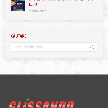
IULIE
29/06/2021
CĂUTARE
Search: