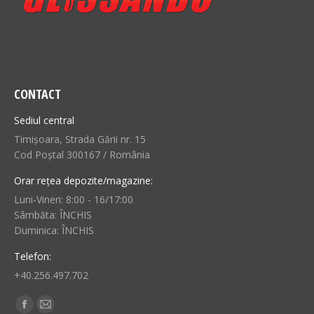
CONTACT
Sediul central
Timișoara, Strada Gării nr. 15
Cod Poștal 300167 / România
Orar rețea depozite/magazine:
Luni-Vineri: 8:00 - 16/17:00
Sâmbăta: ÎNCHIS
Duminica: ÎNCHIS
Telefon:
+40.256.497.702
Find us on:
Facebook
Mail