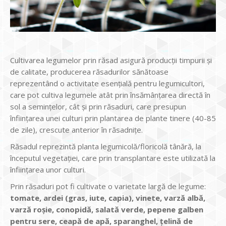
Cultivarea legumelor prin răsad asigură producții timpurii și
de calitate, producerea răsadurilor sănătoase
reprezentând o activitate esențială pentru legumicultori,
care pot cultiva legumele atât prin însămânțarea directă în
sol a semințelor, cât și prin răsaduri, care presupun
înființarea unei culturi prin plantarea de plante tinere (40-85
de zile), crescute anterior în răsadnițe.
Răsadul reprezintă planta legumicolă/floricolă tânără, la
începutul vegetației, care prin transplantare este utilizată la
înființarea unor culturi.
Prin răsaduri pot fi cultivate o varietate largă de legume:
tomate, ardei (gras, iute, capia), vinete, varză albă,
varză roșie, conopidă, salată verde, pepene galben
pentru sere, ceapă de apă, sparanghel, țelină de