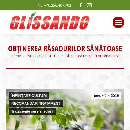
Facebook
Mail
+40.256.497.702
page
page
opens
opens
in
in
new
new
window
window
OBȚINEREA RĂSADURILOR SĂNĂTOASE
You are here:
Home
ÎNFIINȚARE CULTURI
Obținerea răsadurilor sănătoase
ÎNFIINȚARE CULTURI
nov.
1
2019
RECOMANDĂRI TRATAMENT
Tratamente sere și solarii