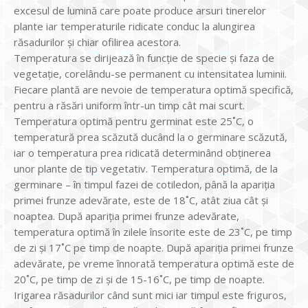
excesul de lumină care poate produce arsuri tinerelor
plante iar temperaturile ridicate conduc la alungirea
răsadurilor și chiar ofilirea acestora.
Temperatura se dirijează în funcție de specie și faza de
vegetație, corelându-se permanent cu intensitatea luminii.
Fiecare plantă are nevoie de temperatura optimă specifică,
pentru a răsări uniform într-un timp cât mai scurt.
Temperatura optimă pentru germinat este 25˚C, o
temperatură prea scăzută ducând la o germinare scăzută,
iar o temperatura prea ridicată determinând obținerea
unor plante de tip vegetativ. Temperatura optimă, de la
germinare – în timpul fazei de cotiledon, până la apariția
primei frunze adevărate, este de 18˚C, atât ziua cât și
noaptea. După apariția primei frunze adevărate,
temperatura optimă în zilele însorite este de 23˚C, pe timp
de zi și 17˚C pe timp de noapte. După apariția primei frunze
adevărate, pe vreme înnorată temperatura optimă este de
20˚C, pe timp de zi și de 15-16˚C, pe timp de noapte.
Irigarea răsadurilor când sunt mici iar timpul este friguros,