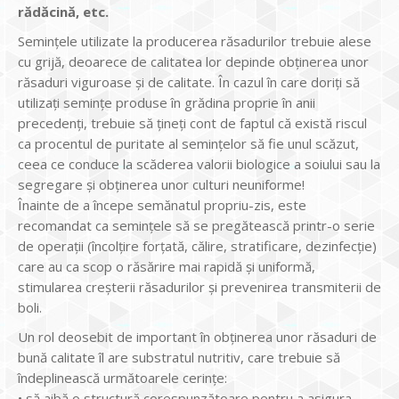
rădăcină, etc.
Semințele utilizate la producerea răsadurilor trebuie alese
cu grijă, deoarece de calitatea lor depinde obținerea unor
răsaduri viguroase și de calitate. În cazul în care doriți să
utilizați semințe produse în grădina proprie în anii
precedenți, trebuie să țineți cont de faptul că există riscul
ca procentul de puritate al semințelor să fie unul scăzut,
ceea ce conduce la scăderea valorii biologice a soiului sau la
segregare și obținerea unor culturi neuniforme!
Înainte de a începe semănatul propriu-zis, este
recomandat ca semințele să se pregătească printr-o serie
de operații (încolțire forțată, călire, stratificare, dezinfecție)
care au ca scop o răsărire mai rapidă și uniformă,
stimularea creșterii răsadurilor și prevenirea transmiterii de
boli.
Un rol deosebit de important în obținerea unor răsaduri de
bună calitate îl are substratul nutritiv, care trebuie să
îndeplinească următoarele cerințe:
• să aibă o structură corespunzătoare pentru a asigura