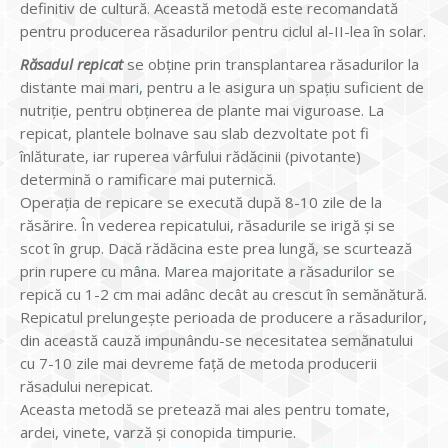
definitiv de cultură. Această metodă este recomandată
pentru producerea răsadurilor pentru ciclul al-II-lea în solar.
Răsadul repicat
se obține prin transplantarea răsadurilor la
distante mai mari, pentru a le asigura un spațiu suficient de
nutriție, pentru obținerea de plante mai viguroase. La
repicat, plantele bolnave sau slab dezvoltate pot fi
înlăturate, iar ruperea vârfului rădăcinii (pivotante)
determină o ramificare mai puternică.
Operația de repicare se execută după 8-10 zile de la
răsărire. În vederea repicatului, răsadurile se irigă și se
scot în grup. Dacă rădăcina este prea lungă, se scurtează
prin rupere cu mâna. Marea majoritate a răsadurilor se
repică cu 1-2 cm mai adânc decât au crescut în semănătură.
Repicatul prelungește perioada de producere a răsadurilor,
din această cauză impunându-se necesitatea semănatului
cu 7-10 zile mai devreme față de metoda producerii
răsadului nerepicat.
Aceasta metodă se pretează mai ales pentru tomate,
ardei, vinete, varză și conopida timpurie.