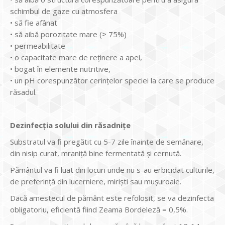
schimbul de gaze cu atmosfera
• să fie afânat
• să aibă porozitate mare (˃ 75%)
• permeabilitate
• o capacitate mare de reținere a apei,
• bogat în elemente nutritive,
• un pH corespunzător cerințelor speciei la care se produce
răsadul.
Dezinfecția solului din răsadnițe
Substratul va fi pregătit cu 5-7 zile înainte de semănare,
din nisip curat, mraniţă bine fermentată și cernută.
Pământul va fi luat din locuri unde nu s-au erbicidat culturile,
de preferinţă din lucerniere, mirişti sau muşuroaie.
Dacă amestecul de pământ este refolosit, se va dezinfecta
obligatoriu, eficientă fiind Zeama Bordeleză = 0,5%.