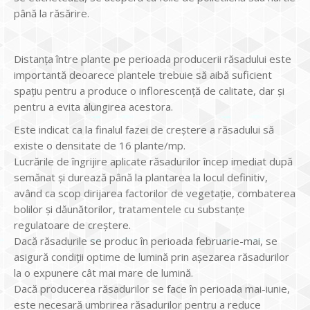
până la răsărire.
Distanța între plante pe perioada producerii răsadului este
importantă deoarece plantele trebuie să aibă suficient
spațiu pentru a produce o inflorescență de calitate, dar și
pentru a evita alungirea acestora.
Este indicat ca la finalul fazei de creștere a răsadului să
existe o densitate de 16 plante/mp.
Lucrările de îngrijire aplicate răsadurilor încep imediat după
semănat și durează până la plantarea la locul definitiv,
având ca scop dirijarea factorilor de vegetație, combaterea
bolilor și dăunătorilor, tratamentele cu substanțe
regulatoare de creștere.
Dacă răsadurile se produc în perioada februarie-mai, se
asigură condiții optime de lumină prin așezarea răsadurilor
la o expunere cât mai mare de lumină.
Dacă producerea răsadurilor se face în perioada mai-iunie,
este necesară umbrirea răsadurilor pentru a reduce