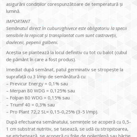
asigurării condițiilor corespunzătoare de temperatură și
lumină.
IMPORTANT
Semănatul direct în cuburi/ghivece este obligatoriu la specii
sensibile la repicat și transplantat cum sunt castraveții,
dovleceii, pepenii galbeni.
Aceștia se plantează la locul definitiv cu tot cu balot (cubul
de pământ în care a fost produs).
Imediat după semănat, patul germinativ se stropeşte la
suprafaţă cu 3 l/mp de semănătură cu:
– Previcur Energy = 0,1% sau
– Merpan 80 WDG = 0,125% sau
– Folpan 80 WDG = 0,15% sau
– Triumf 40 = 0,3% sau
– Pro Plant 72,2 SL= 0,15-0,25% (3-5 l/mp).
După efectuarea semănatului, semințele se acoperă cu 0,5-
1 cm substrat nutritiv, se tasează, se udă cu stropitoarea,
se etichetează, se acoperă cu folie de polietilenă sau hârtie