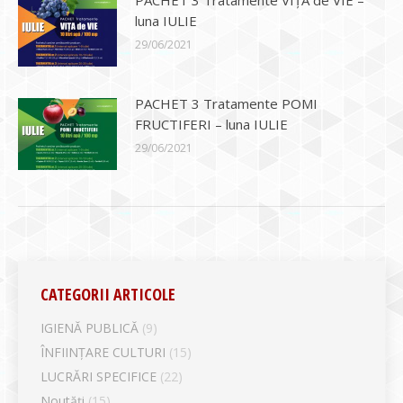
luna IULIE
29/06/2021
PACHET 3 Tratamente POMI
FRUCTIFERI – luna IULIE
29/06/2021
CATEGORII ARTICOLE
IGIENĂ PUBLICĂ
(9)
ÎNFIINȚARE CULTURI
(15)
LUCRĂRI SPECIFICE
(22)
Noutăți
(15)