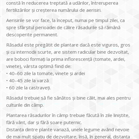
constă în reducerea treptată a udărilor, întreruperea
fertilizărilor și creșterea numărului de aerisiri.
Aerisirile se vor face, la început, numai pe timpul zilei, ca
spre sfârșitul perioadei de călire răsadurile să rămână
descoperite permanent.
Răsadul este pregătit de plantare dacă este viguros, gros
și cu internodii scurte, are sistem radicular bine dezvoltat,
are boboci formați la prima inflorescență (tomate, ardei,
vinete), vârsta optimă fiind de:
• 40–60 zile la tomate, vinete și ardei
• 40–45 zile la varză
• 60 zile la castraveți.
Răsadul trebuie să fie sănătos și bine călit, mai ales pentru
culturile din câmp.
Plantarea răsadurilor în câmp trebuie făcută în zile liniștite,
fără vânt, dar și fără soare puternic.
Distanța dintre plante variază, unele legume având nevoie
de mai mult spațiu de dezvoltare, însă, în general, distanța