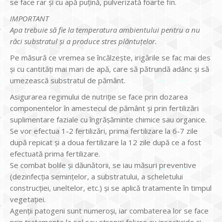
se face rar și cu apă puțină, pulverizată foarte fin.
IMPORTANT
Apa trebuie să fie la temperatura ambientului pentru a nu
răci substratul și a produce stres plăntuțelor.
Pe măsură ce vremea se încălzește, irigările se fac mai des
și cu cantități mai mari de apă, care să pătrundă adânc și să
umezească substratul de pământ.
Asigurarea regimului de nutriție se face prin dozarea
componentelor în amestecul de pământ și prin fertilizări
suplimentare faziale cu îngrășăminte chimice sau organice.
Se vor efectua 1-2 fertilizări, prima fertilizare la 6-7 zile
după repicat și a doua fertilizare la 12 zile după ce a fost
efectuată prima fertilizare.
Se combat bolile și dăunătorii, se iau măsuri preventive
(dezinfecția semințelor, a substratului, a scheletului
construcției, uneltelor, etc.) și se aplică tratamente în timpul
vegetației.
Agenții patogeni sunt numeroși, iar combaterea lor se face