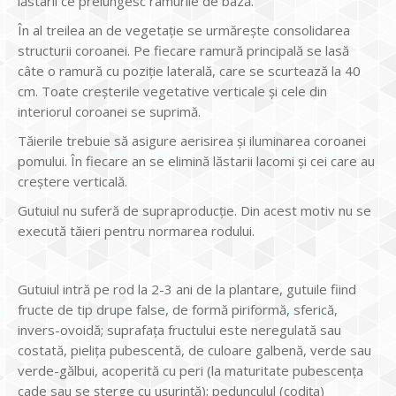
lăstarii ce prelungesc ramurile de bază.
În al treilea an de vegetație se urmărește consolidarea
structurii coroanei. Pe fiecare ramură principală se lasă
câte o ramură cu poziție laterală, care se scurtează la 40
cm. Toate creșterile vegetative verticale și cele din
interiorul coroanei se suprimă.
Tăierile trebuie să asigure aerisirea și iluminarea coroanei
pomului. În fiecare an se elimină lăstarii lacomi și cei care au
creștere verticală.
Gutuiul nu suferă de supraproducție. Din acest motiv nu se
execută tăieri pentru normarea rodului.
Gutuiul intră pe rod la 2-3 ani de la plantare, gutuile fiind
fructe de tip drupe false, de formă piriformă, sferică,
invers-ovoidă; suprafața fructului este neregulată sau
costată, pielița pubescentă, de culoare galbenă, verde sau
verde-gălbui, acoperită cu peri (la maturitate pubescența
cade sau se șterge cu ușurință); pedunculul (codița)