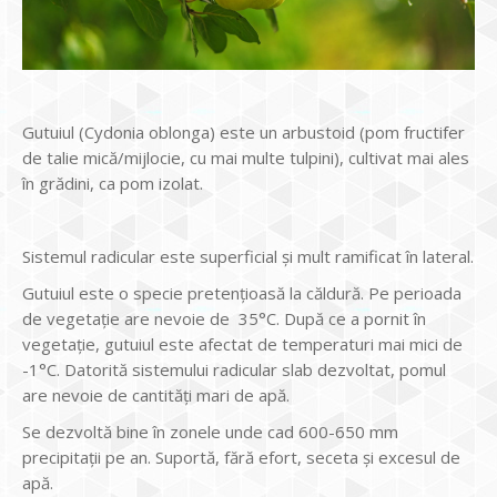
Gutuiul (Cydonia oblonga) este un arbustoid (pom fructifer
de talie mică/mijlocie, cu mai multe tulpini), cultivat mai ales
în grădini, ca pom izolat.
Sistemul radicular este superficial și mult ramificat în lateral.
Gutuiul este o specie pretențioasă la căldură. Pe perioada
de vegetație are nevoie de 35°C. După ce a pornit în
vegetație, gutuiul este afectat de temperaturi mai mici de
-1°C. Datorită sistemului radicular slab dezvoltat, pomul
are nevoie de cantități mari de apă.
Se dezvoltă bine în zonele unde cad 600-650 mm
precipitații pe an. Suportă, fără efort, seceta și excesul de
apă.