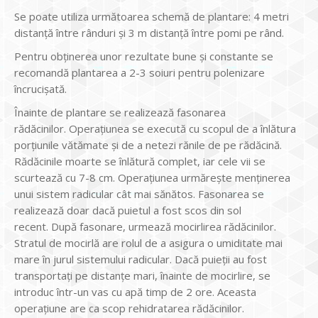
Se poate utiliza următoarea schemă de plantare: 4 metri
distanță între rânduri și 3 m distanță între pomi pe rând.
Pentru obținerea unor rezultate bune și constante se
recomandă plantarea a 2-3 soiuri pentru polenizare
încrucișată.
Înainte de plantare se realizează fasonarea
rădăcinilor. Operațiunea se execută cu scopul de a înlătura
porțiunile vătămate și de a netezi rănile de pe rădăcină.
Rădăcinile moarte se înlătură complet, iar cele vii se
scurtează cu 7-8 cm. Operațiunea urmărește menținerea
unui sistem radicular cât mai sănătos. Fasonarea se
realizează doar dacă puietul a fost scos din sol
recent. După fasonare, urmează mocirlirea rădăcinilor.
Stratul de mocirlă are rolul de a asigura o umiditate mai
mare în jurul sistemului radicular. Dacă puieții au fost
transportați pe distanțe mari, înainte de mocirlire, se
introduc într-un vas cu apă timp de 2 ore. Aceasta
operațiune are ca scop rehidratarea rădăcinilor.