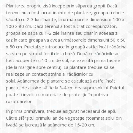
Plantarea propriu zisă începe prin săparea gropii. Dacă
terenul nu a fost lucrat înainte de plantare, groapa trebuie
săpată cu 2-3 luni înainte, la următoarele dimensiuni: 100 x
100 x 80 cm. Dacă terenul a fost lucrat corespunzător,
groapa se sapa cu 1-2 zile înainte sau chiar în aceeași zi,
caz în care groapa va avea următoarele dimensiuni 50 x 50
x 50 cm. Puietul se introduce în groapă astfel încât rădăcina
sa stea pe stratul fertil de la bază. După ce rădăcinile au
fost acoperite cu 10 cm de sol, se execută prima tasare
(de la margine spre centru). La plantare trebuie să se
realizeze un contact strâns al rădăcinilor cu
solul. Adâncimea de plantare se calculează astfel încât
punctul de altoire să fie la 3-4 cm deasupra solului. Puietul
poate fi învelit cu materiale de protecție împotriva
rozătoarelor.
În prima primăvara, trebuie asigurat necesarul de apă.
Către sfârșitul primului an de vegetație (toamna) solul din
livadă se lucrează la adâncime de 15-20 cm.