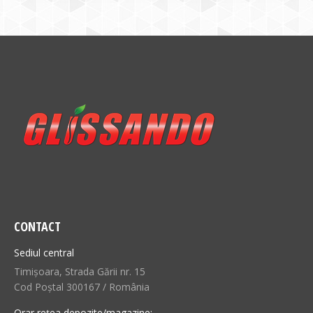
CONTACT
Sediul central
Timișoara, Strada Gării nr. 15
Cod Poștal 300167 / România
Orar rețea depozite/magazine: