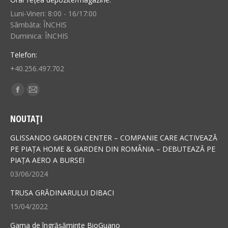
Luni-Vineri: 8:00 - 16/17:00
Sâmbăta: ÎNCHIS
Duminica: ÎNCHIS
Telefon:
+40.256.497.702
Find us on:
Facebook
Mail
page
page
NOUTAȚI
opens
opens
in
in
GLISSANDO GARDEN CENTER – COMPANIE CARE ACTIVEAZĂ
new
new
PE PIAȚA HOME & GARDEN DIN ROMÂNIA – DEBUTEAZĂ PE
PIAȚA AERO A BURSEI
window
window
03/06/2024
TRUSA GRĂDINARULUI DIBACI
15/04/2022
Gama de îngrășăminte BioGuano