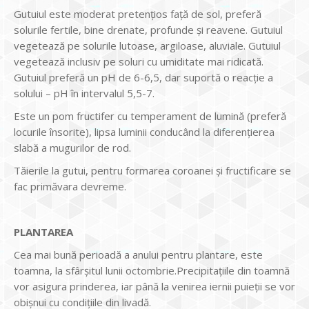
Gutuiul este moderat pretențios față de sol, preferă
solurile fertile, bine drenate, profunde și reavene. Gutuiul
vegetează pe solurile lutoase, argiloase, aluviale. Gutuiul
vegetează inclusiv pe soluri cu umiditate mai ridicată.
Gutuiul preferă un pH de 6-6,5, dar suportă o reacție a
solului – pH în intervalul 5,5-7.
Este un pom fructifer cu temperament de lumină (preferă
locurile însorite), lipsa luminii conducând la diferențierea
slabă a mugurilor de rod.
Tăierile la gutui, pentru formarea coroanei și fructificare se
fac primăvara devreme.
PLANTAREA
Cea mai bună perioadă a anului pentru plantare, este
toamna, la sfârșitul lunii octombrie.Precipitațiile din toamnă
vor asigura prinderea, iar până la venirea iernii puieții se vor
obișnui cu condițiile din livadă.