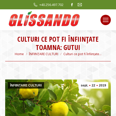
Facebook
Mail
+40.256.497.702
page
page
opens
opens
in
in
new
new
CULTURI CE POT FI ÎNFIINȚATE
window
window
TOAMNA: GUTUI
You are here:
Home
ÎNFIINȚARE CULTURI
Culturi ce pot fi înființate…
ÎNFIINȚARE CULTURI
sept.
22
2019