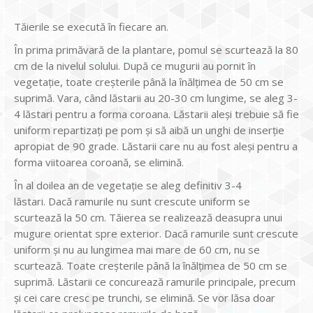
Tăierile se execută în fiecare an.
În prima primăvară de la plantare, pomul se scurtează la 80
cm de la nivelul solului. După ce mugurii au pornit în
vegetație, toate creșterile până la înălțimea de 50 cm se
suprimă. Vara, când lăstarii au 20-30 cm lungime, se aleg 3-
4 lăstari pentru a forma coroana. Lăstarii aleși trebuie să fie
uniform repartizați pe pom și să aibă un unghi de inserție
apropiat de 90 grade. Lăstarii care nu au fost aleși pentru a
forma viitoarea coroană, se elimină.
În al doilea an de vegetație se aleg definitiv 3-4
lăstari. Dacă ramurile nu sunt crescute uniform se
scurtează la 50 cm. Tăierea se realizează deasupra unui
mugure orientat spre exterior. Dacă ramurile sunt crescute
uniform și nu au lungimea mai mare de 60 cm, nu se
scurtează. Toate creșterile până la înălțimea de 50 cm se
suprimă. Lăstarii ce concurează ramurile principale, precum
și cei care cresc pe trunchi, se elimină. Se vor lăsa doar