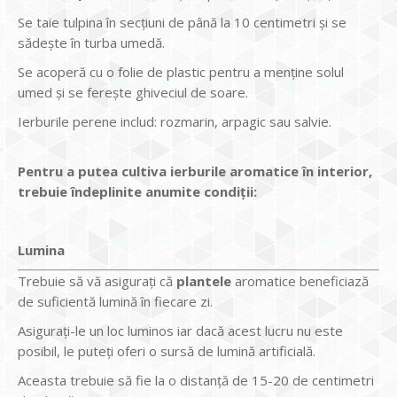
Se taie tulpina în secţiuni de până la 10 centimetri şi se
sădeşte în turba umedă.
Se acoperă cu o folie de plastic pentru a menţine solul
umed şi se fereşte ghiveciul de soare.
Ierburile perene includ: rozmarin, arpagic sau salvie.
Pentru a putea cultiva ierburile aromatice în interior,
trebuie îndeplinite anumite condiţii
:
Lumina
Trebuie să vă asiguraţi că
plantele
aromatice beneficiază
de suficientă lumină în fiecare zi.
Asiguraţi-le un loc luminos iar dacă acest lucru nu este
posibil, le puteţi oferi o sursă de lumină artificială.
Aceasta trebuie să fie la o distanţă de 15-20 de centimetri