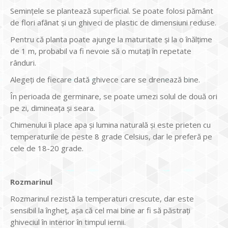
Seminţele se plantează superficial. Se poate folosi pământ
de flori afânat şi un ghiveci de plastic de dimensiuni reduse.
Pentru că planta poate ajunge la maturitate şi la o înălţime
de 1 m, probabil va fi nevoie să o mutaţi în repetate
rânduri.
Alegeţi de fiecare dată ghivece care se drenează bine.
În perioada de germinare, se poate umezi solul de două ori
pe zi, dimineaţa şi seara.
Chimenului îi place apa şi lumina naturală şi este prieten cu
temperaturile de peste 8 grade Celsius, dar le preferă pe
cele de 18-20 grade.
Rozmarinul
Rozmarinul rezistă la temperaturi crescute, dar este
sensibil la îngheţ, aşa că cel mai bine ar fi să păstraţi
ghiveciul în interior în timpul iernii.