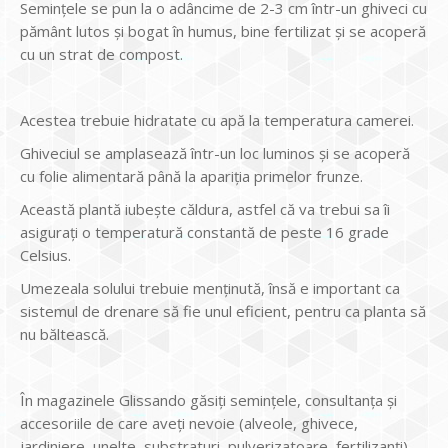
Seminţele se pun la o adâncime de 2-3 cm într-un ghiveci cu
pământ lutos şi bogat în humus, bine fertilizat şi se acoperă
cu un strat de compost.
Acestea trebuie hidratate cu apă la temperatura camerei.
Ghiveciul se amplasează într-un loc luminos şi se acoperă
cu folie alimentară până la apariţia primelor frunze.
Această plantă iubeşte căldura, astfel că va trebui sa îi
asiguraţi o temperatură constantă de peste 16 grade
Celsius.
Umezeala solului trebuie menținută, însă e important ca
sistemul de drenare să fie unul eficient, pentru ca planta să
nu băltească.
În magazinele Glissando găsiți semințele, consultanța și
accesoriile de care aveți nevoie (alveole, ghivece,
jardiniere, unelte, substraturi, pulverizatoare, fertilizanți)