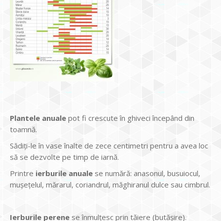
Plantele anuale
pot fi crescute în ghiveci începând din
toamnă.
Sădiţi-le în vase înalte de zece centimetri pentru a avea loc
să se dezvolte pe timp de iarnă.
Printre
ierburi
le
anuale
se numără: anasonul, busuiocul,
muşeţelul, mărarul, coriandrul, măghiranul dulce sau cimbrul.
Ierburile perene
se înmulţesc prin tăiere (butăşire).