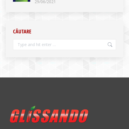
29/06/2021
CĂUTARE
Search: