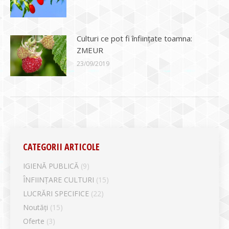
Culturi ce pot fi înființate toamna:
ZMEUR
23/09/2019
CATEGORII ARTICOLE
IGIENĂ PUBLICĂ
(9)
ÎNFIINȚARE CULTURI
(15)
LUCRĂRI SPECIFICE
(22)
Noutăți
(15)
Oferte
(3)