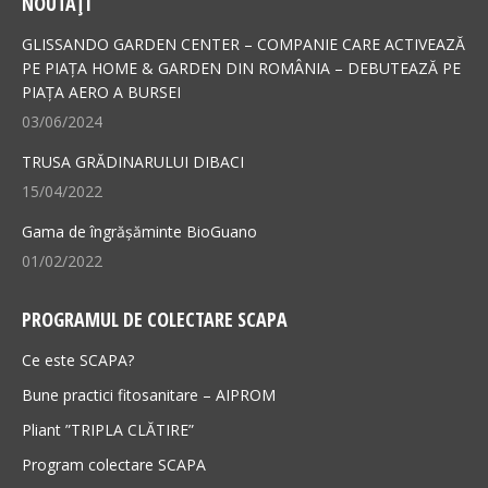
NOUTAȚI
opens
opens
in
in
GLISSANDO GARDEN CENTER – COMPANIE CARE ACTIVEAZĂ
new
new
PE PIAȚA HOME & GARDEN DIN ROMÂNIA – DEBUTEAZĂ PE
PIAȚA AERO A BURSEI
window
window
03/06/2024
TRUSA GRĂDINARULUI DIBACI
15/04/2022
Gama de îngrășăminte BioGuano
01/02/2022
PROGRAMUL DE COLECTARE SCAPA
Ce este SCAPA?
Bune practici fitosanitare – AIPROM
Pliant ”TRIPLA CLĂTIRE”
Program colectare SCAPA