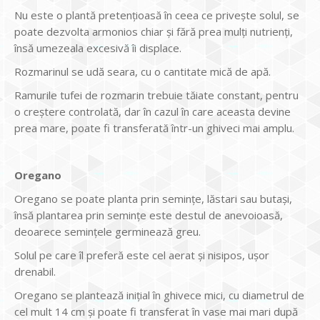
Nu este o plantă pretenţioasă în ceea ce priveşte solul, se
poate dezvolta armonios chiar şi fără prea mulţi nutrienţi,
însă umezeala excesivă îi displace.
Rozmarinul se udă seara, cu o cantitate mică de apă.
Ramurile tufei de rozmarin trebuie tăiate constant, pentru
o creştere controlată, dar în cazul în care aceasta devine
prea mare, poate fi transferată într-un ghiveci mai amplu.
Oregano
Oregano se poate planta prin seminţe, lăstari sau butaşi,
însă plantarea prin seminţe este destul de anevoioasă,
deoarece seminţele germinează greu.
Solul pe care îl preferă este cel aerat şi nisipos, uşor
drenabil.
Oregano se plantează iniţial în ghivece mici, cu diametrul de
cel mult 14 cm şi poate fi transferat în vase mai mari după