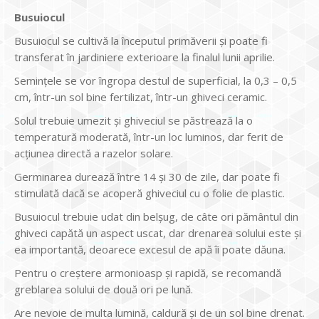
Busuiocul
Busuiocul se cultivă la începutul primăverii şi poate fi
transferat în jardiniere exterioare la finalul lunii aprilie.
Seminţele se vor îngropa destul de superficial, la 0,3 – 0,5
cm, într-un sol bine fertilizat, într-un ghiveci ceramic.
Solul trebuie umezit şi ghiveciul se păstrează la o
temperatură moderată, într-un loc luminos, dar ferit de
acţiunea directă a razelor solare.
Germinarea durează între 14 şi 30 de zile, dar poate fi
stimulată dacă se acoperă ghiveciul cu o folie de plastic.
Busuiocul trebuie udat din belşug, de câte ori pământul din
ghiveci capătă un aspect uscat, dar drenarea solului este şi
ea importantă, deoarece excesul de apă îi poate dăuna.
Pentru o creştere armonioasp şi rapidă, se recomandă
greblarea solului de două ori pe lună.
Are nevoie de multa lumină, caldură şi de un sol bine drenat.