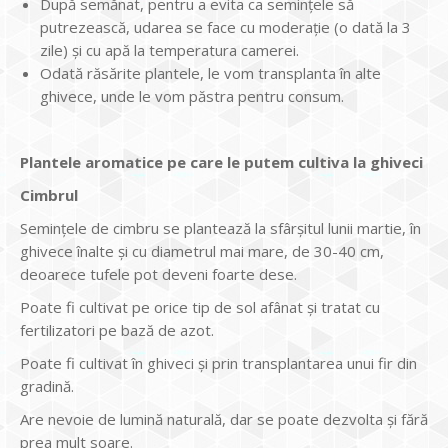
După semănat, pentru a evita ca seminţele să
putrezească, udarea se face cu moderaţie (o dată la 3
zile) şi cu apă la temperatura camerei.
Odată răsărite plantele, le vom transplanta în alte
ghivece, unde le vom păstra pentru consum.
Plantele aromatice pe care le putem cultiva la ghiveci
Cimbrul
Seminţele de cimbru se plantează la sfârşitul lunii martie, în
ghivece înalte şi cu diametrul mai mare, de 30-40 cm,
deoarece tufele pot deveni foarte dese.
Poate fi cultivat pe orice tip de sol afânat şi tratat cu
fertilizatori pe bază de azot.
Poate fi cultivat în ghiveci şi prin transplantarea unui fir din
gradină.
Are nevoie de lumină naturală, dar se poate dezvolta şi fără
prea mult soare.