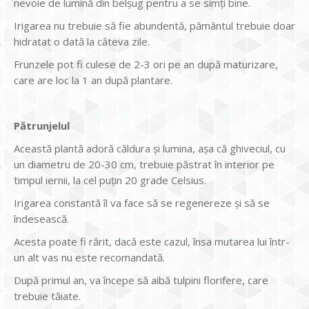
nevoie de lumină din belşug pentru a se simţi bine.
Irigarea nu trebuie să fie abundentă, pământul trebuie doar
hidratat o dată la câteva zile.
Frunzele pot fi culese de 2-3 ori pe an după maturizare,
care are loc la 1 an după plantare.
Pătrunjelul
Această plantă adoră căldura şi lumina, aşa că ghiveciul, cu
un diametru de 20-30 cm, trebuie păstrat în interior pe
timpul iernii, la cel puţin 20 grade Celsius.
Irigarea constantă îl va face să se regenereze şi să se
îndesească.
Acesta poate fi rărit, dacă este cazul, însa mutarea lui într-
un alt vas nu este recomandată.
După primul an, va începe să aibă tulpini florifere, care
trebuie tăiate.