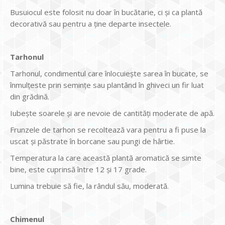
Busuiocul este folosit nu doar în bucătarie, ci şi ca plantă
decorativă sau pentru a ţine departe insectele.
Tarhonul
Tarhonul, condimentul care înlocuieşte sarea în bucate, se
înmulţeste prin seminţe sau plantând în ghiveci un fir luat
din grădină.
Iubeşte soarele şi are nevoie de cantităţi moderate de apă.
Frunzele de tarhon se recoltează vara pentru a fi puse la
uscat şi păstrate în borcane sau pungi de hârtie.
Temperatura la care această plantă aromatică se simte
bine, este cuprinsă între 12 şi 17 grade.
Lumina trebuie să fie, la rândul său, moderată.
Chimenul