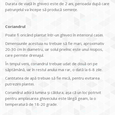
Durata de viaţă în ghiveci este de 2 ani, perioada după care
patrunjelul va începe să producă seminţe.
Coriandrul
Poate fi oricând plantat într-un ghiveci în interiorul casei.
Dimensiunile acestuia nu trebuie să fie mari, aproximativ
20-30 cm în diametru, iar solul prielnic este unul nisipos,
care permite drenajul.
În timpul verii, coriandrul trebuie udat de două ori pe
săptămână, iar în restul anului mai rar, o dată la 6-8 zile.
Cantitatea de apă trebuie să fie mică, pentru evitarea
putrezirii plantei.
Coriandrul adoră lumina şi căldura, aşa că un loc potrivit
pentru amplasarea ghiveciului este lângă geam, la o
temperatură de 18-20 grade.