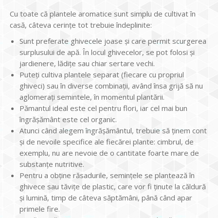
Cu toate că plantele aromatice sunt simplu de cultivat în
casă, câteva cerinţe tot trebuie îndeplinite:
Sunt preferate ghivecele joase şi care permit scurgerea
surplusului de apă. În locul ghivecelor, se pot folosi şi
jardienere, lădiţe sau chiar sertare vechi.
Puteţi cultiva plantele separat (fiecare cu propriul
ghiveci) sau în diverse combinaţii, având însa grijă să nu
aglomeraţi semintele, în momentul plantării.
Pămantul ideal este cel pentru flori, iar cel mai bun
îngrăşământ este cel organic.
Atunci când alegem îngrăşământul, trebuie să ţinem cont
şi de nevoile specifice ale fiecărei plante: cimbrul, de
exemplu, nu are nevoie de o cantitate foarte mare de
substanţe nutritive.
Pentru a obţine răsadurile, seminţele se plantează în
ghivece sau tăviţe de plastic, care vor fi ţinute la căldură
şi lumină, timp de câteva săptămâni, până când apar
primele fire.