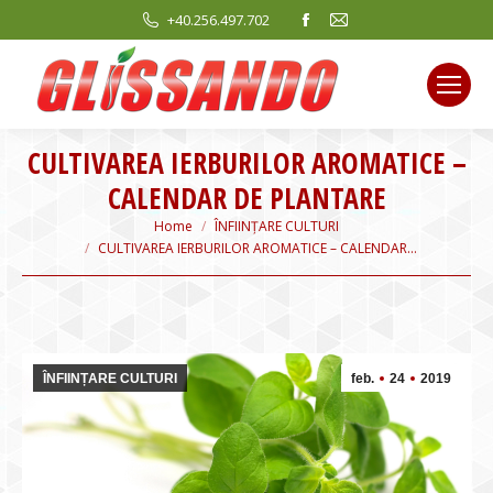
Facebook
Mail
+40.256.497.702
page
page
opens
opens
in
in
new
new
CULTIVAREA IERBURILOR AROMATICE –
window
window
CALENDAR DE PLANTARE
You are here:
Home
ÎNFIINȚARE CULTURI
CULTIVAREA IERBURILOR AROMATICE – CALENDAR…
ÎNFIINȚARE CULTURI
feb.
24
2019