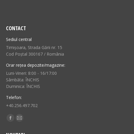
CONTACT
Sediul central
Timișoara, Strada Gării nr. 15
Cod Poștal 300167 / România
Orar rețea depozite/magazine:
Luni-Vineri: 8:00 - 16/17:00
Sâmbăta: ÎNCHIS
Duminica: ÎNCHIS
Telefon:
+40.256.497.702
Find us on:
Facebook
Mail
page
page