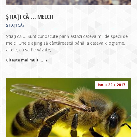
ȘTIAȚI CĂ … MELCII
ȘTIAȚI CĂ?
Ştiaţi că … Sunt cunoscute până astăzi cateva mii de specii de
melci! Unele ajung să cântărească până la cateva kilograme,
altele, ca sa fie văzute,…
Citește mai mult ...
ian.
22
2017