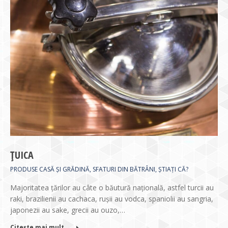
ŢUICA
PRODUSE CASĂ ȘI GRĂDINĂ
,
SFATURI DIN BĂTRÂNI
,
ȘTIAȚI CĂ?
Majoritatea ţărilor au câte o băutură naţională, astfel turcii au
raki, brazilienii au cachaca, ruşii au vodca, spaniolii au sangria,
japonezii au sake, grecii au ouzo,…
Citește mai mult ...