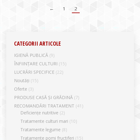
←
1
2
CATEGORII ARTICOLE
IGIENĂ PUBLICĂ
(9)
ÎNFIINȚARE CULTURI
(15)
LUCRĂRI SPECIFICE
(22)
Noutăți
(15)
Oferte
(3)
PRODUSE CASĂ ȘI GRĂDINĂ
(7)
RECOMANDĂRI TRATAMENT
(41)
Deficiențe nutritive
(2)
Tratamente culturi mari
(10)
Tratamente legume
(8)
Tratamente pomi fructiferi
(15)