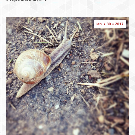
ian.
30
2017