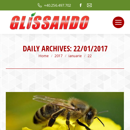
Facebook
Mail
+40.256.497.702
page
page
opens
opens
in
in
new
new
window
window
DAILY ARCHIVES:
22/01/2017
You are here:
Home
2017
ianuarie
22