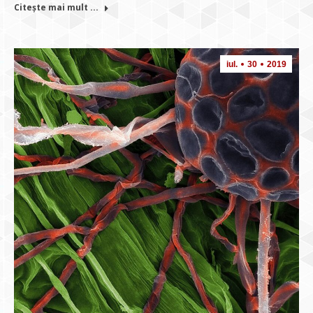
Citește mai mult ...
iul.
30
2019