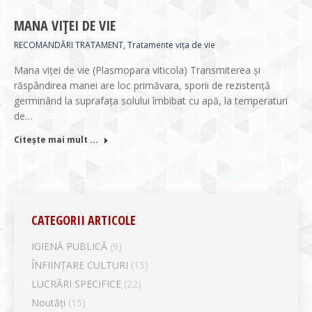
MANA VIȚEI DE VIE
RECOMANDĂRI TRATAMENT
,
Tratamente vița de vie
Mana viţei de vie (Plasmopara viticola) Transmiterea și
răspândirea manei are loc primăvara, sporii de rezistenţă
germinând la suprafața solului îmbibat cu apă, la temperaturi
de…
Citește mai mult ...
CATEGORII ARTICOLE
IGIENĂ PUBLICĂ
(9)
ÎNFIINȚARE CULTURI
(15)
LUCRĂRI SPECIFICE
(22)
Noutăți
(15)