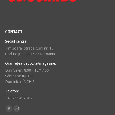
CONTACT
Sediul central
Timișoara, Strada Gării nr. 15
Cod Poștal 300167 / România
Orar rețea depozite/magazine:
Luni-Vineri: 8:00 - 16/17:00
Sâmbăta: ÎNCHIS
Duminica: ÎNCHIS
Telefon:
+40.256.497.702
Find us on:
Facebook
Mail