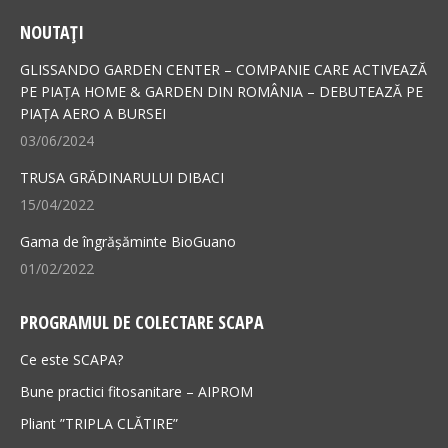
page
page
NOUTAȚI
opens
opens
in
in
GLISSANDO GARDEN CENTER – COMPANIE CARE ACTIVEAZĂ
new
new
PE PIAȚA HOME & GARDEN DIN ROMÂNIA – DEBUTEAZĂ PE
PIAȚA AERO A BURSEI
window
window
03/06/2024
TRUSA GRĂDINARULUI DIBACI
15/04/2022
Gama de îngrășăminte BioGuano
01/02/2022
PROGRAMUL DE COLECTARE SCAPA
Ce este SCAPA?
Bune practici fitosanitare – AIPROM
Pliant ”TRIPLA CLĂTIRE”