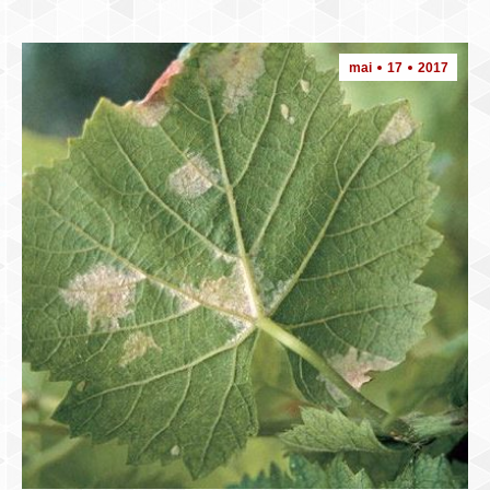
mai
17
2017