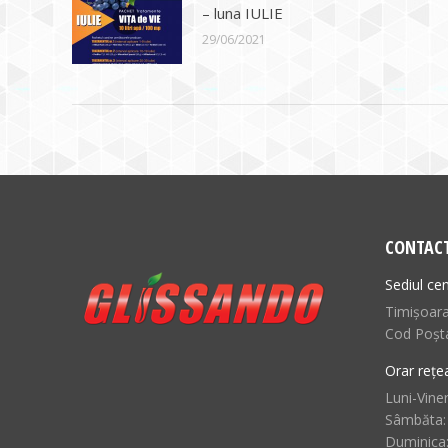
– luna IULIE
29/06/2021
CONTAC
Sediul cen
Timișoara,
Cod Poșt
Orar rețe
Luni-Viner
Sâmbăta:
Duminica