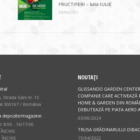
FRUCTIFERI – luna IULIE
29/06/2021
T
NOUTAȚI
tral
GLISSANDO GARDEN CENTER
COMPANIE CARE ACTIVEAZĂ 
 Strada Gării nr. 15
HOME & GARDEN DIN ROMÂN
al 300167 / România
DEBUTEAZĂ PE PIAȚA AERO A
a depozite/magazine:
03/06/2024
i: 8:00 - 16/17:00
TRUSA GRĂDINARULUI DIBAC
 ÎNCHIS
: ÎNCHIS
15/04/2022