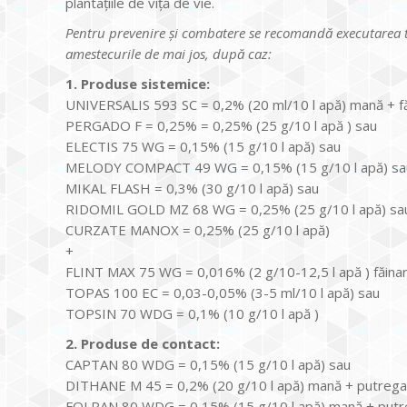
plantaţiile de viţă de vie.
Pentru prevenire şi combatere se recomandă executarea tr
amestecurile de mai jos, după caz:
1. Produse sistemice:
UNIVERSALIS 593 SC = 0,2% (20 ml/10 l apă) mană + fă
PERGADO F = 0,25% = 0,25% (25 g/10 l apă ) sau
ELECTIS 75 WG = 0,15% (15 g/10 l apă) sau
MELODY COMPACT 49 WG = 0,15% (15 g/10 l apă) sa
MIKAL FLASH = 0,3% (30 g/10 l apă) sau
RIDOMIL GOLD MZ 68 WG = 0,25% (25 g/10 l apă) sa
CURZATE MANOX = 0,25% (25 g/10 l apă)
+
FLINT MAX 75 WG = 0,016% (2 g/10-12,5 l apă ) făinar
TOPAS 100 EC = 0,03-0,05% (3-5 ml/10 l apă) sau
TOPSIN 70 WDG = 0,1% (10 g/10 l apă )
2. Produse de contact:
CAPTAN 80 WDG = 0,15% (15 g/10 l apă) sau
DITHANE M 45 = 0,2% (20 g/10 l apă) mană + putregai
FOLPAN 80 WDG = 0,15% (15 g/10 l apă) mană + putre