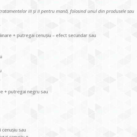
atamentelor III și II pentru mană, folosind unul din produsele sau
inare + putregai cenușiu – efect secundar sau
u
u
e + putregai negru sau
 cenuşiu sau
gai cenuşiu +