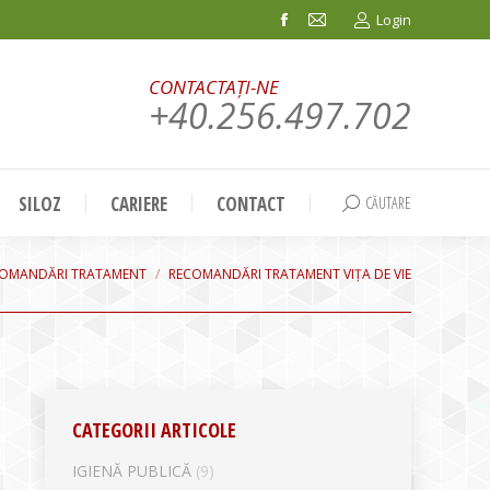
Login
Facebook
Mail
page
page
CONTACTAȚI-NE
opens
opens
+40.256.497.702
in
in
new
new
window
window
SILOZ
CARIERE
CONTACT
CĂUTARE
Search:
e:
OMANDĂRI TRATAMENT
RECOMANDĂRI TRATAMENT VIȚA DE VIE
CATEGORII ARTICOLE
IGIENĂ PUBLICĂ
(9)