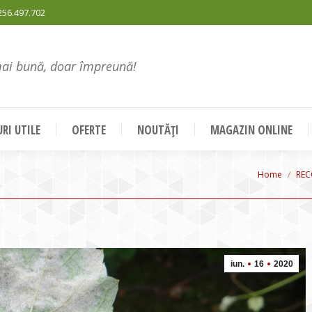
256.497.702
mai bună, doar împreună!
RI UTILE
OFERTE
NOUTĂȚI
MAGAZIN ONLINE
You are her
Home
REC
iun.
16
2020