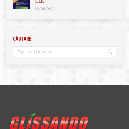
IULIE
29/06/2021
CĂUTARE
Search: