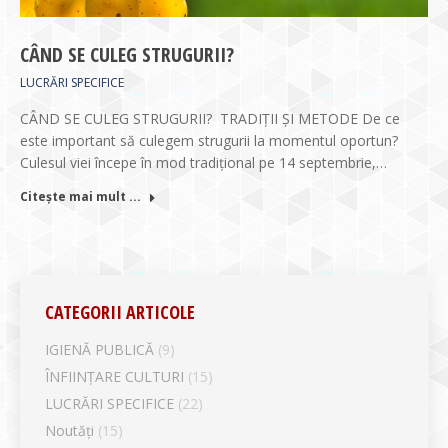
CÂND SE CULEG STRUGURII?
LUCRĂRI SPECIFICE
CÂND SE CULEG STRUGURII? TRADIȚII ȘI METODE De ce
este important să culegem strugurii la momentul oportun?
Culesul viei începe în mod tradițional pe 14 septembrie,…
Citește mai mult ...
CATEGORII ARTICOLE
IGIENĂ PUBLICĂ
(9)
ÎNFIINȚARE CULTURI
(15)
LUCRĂRI SPECIFICE
(22)
Noutăți
(15)