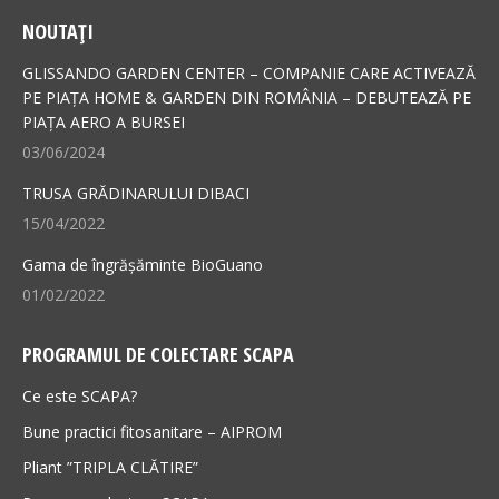
page
page
NOUTAȚI
opens
opens
in
in
GLISSANDO GARDEN CENTER – COMPANIE CARE ACTIVEAZĂ
new
new
PE PIAȚA HOME & GARDEN DIN ROMÂNIA – DEBUTEAZĂ PE
PIAȚA AERO A BURSEI
window
window
03/06/2024
TRUSA GRĂDINARULUI DIBACI
15/04/2022
Gama de îngrășăminte BioGuano
01/02/2022
PROGRAMUL DE COLECTARE SCAPA
Ce este SCAPA?
Bune practici fitosanitare – AIPROM
Pliant ”TRIPLA CLĂTIRE”