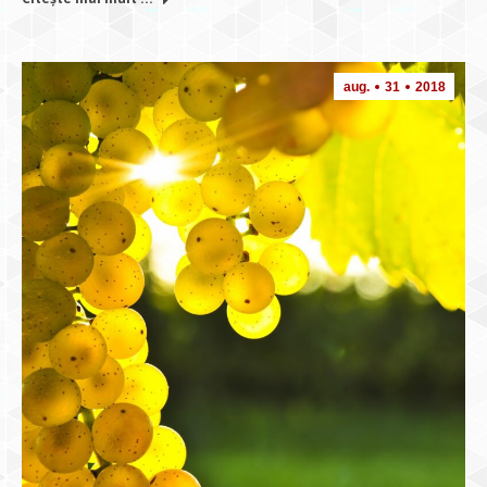
aug.
31
2018