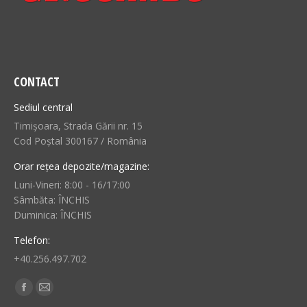
CONTACT
Sediul central
Timișoara, Strada Gării nr. 15
Cod Poștal 300167 / România
Orar rețea depozite/magazine:
Luni-Vineri: 8:00 - 16/17:00
Sâmbăta: ÎNCHIS
Duminica: ÎNCHIS
Telefon:
+40.256.497.702
Find us on:
Facebook
Mail