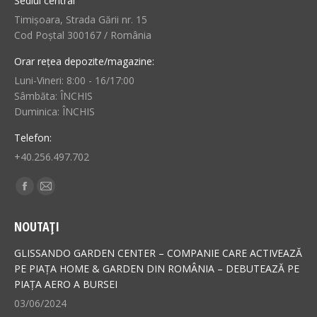
Sediul central
Timișoara, Strada Gării nr. 15
Cod Poștal 300167 / România
Orar rețea depozite/magazine:
Luni-Vineri: 8:00 - 16/17:00
Sâmbăta: ÎNCHIS
Duminica: ÎNCHIS
Telefon:
+40.256.497.702
Find us on:
Facebook
Mail
page
page
NOUTAȚI
opens
opens
in
in
GLISSANDO GARDEN CENTER – COMPANIE CARE ACTIVEAZĂ
new
new
PE PIAȚA HOME & GARDEN DIN ROMÂNIA – DEBUTEAZĂ PE
PIAȚA AERO A BURSEI
window
window
03/06/2024