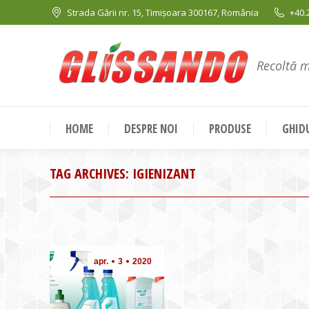
Strada Gării nr. 15, Timișoara 300167, România
+40.
Recoltă 
HOME
DESPRE NOI
PRODUSE
GHIDU
TAG ARCHIVES:
IGIENIZANT
apr.
3
2020