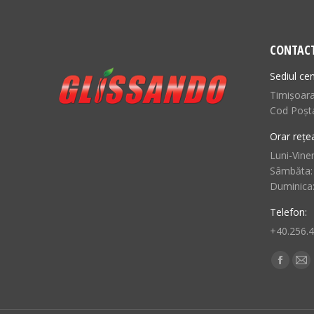
CONTAC
Sediul cen
Timișoara,
Cod Poșt
Orar rețe
Luni-Viner
Sâmbăta:
Duminica
Telefon:
+40.256.
Find us o
Facebo
Ma
page
pa
opens
op