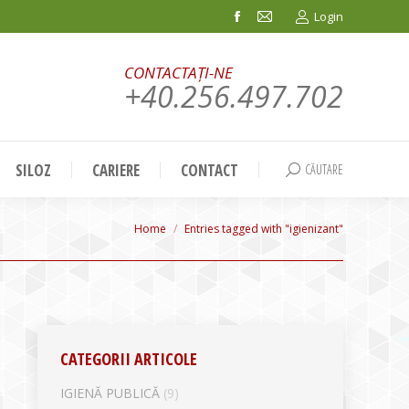
Login
Facebook
Mail
page
page
CONTACTAȚI-NE
opens
opens
+40.256.497.702
in
in
new
new
window
window
SILOZ
CARIERE
CONTACT
CĂUTARE
Search:
You are here:
Home
Entries tagged with "igienizant"
CATEGORII ARTICOLE
IGIENĂ PUBLICĂ
(9)