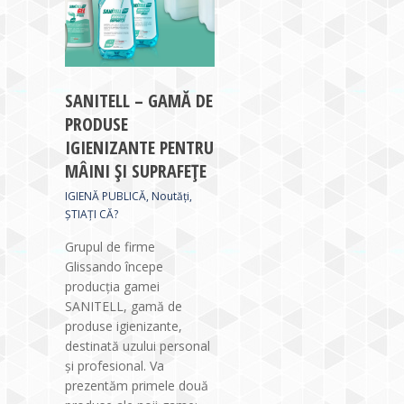
SANITELL – GAMĂ DE
PRODUSE
IGIENIZANTE PENTRU
MÂINI ȘI SUPRAFEȚE
IGIENĂ PUBLICĂ
,
Noutăți
,
ȘTIAȚI CĂ?
Grupul de firme
Glissando începe
producția gamei
SANITELL, gamă de
produse igienizante,
destinată uzului personal
și profesional. Va
prezentăm primele două