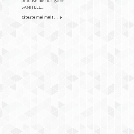
produse ale noii game:
SANITELL…
Citește mai mult ...