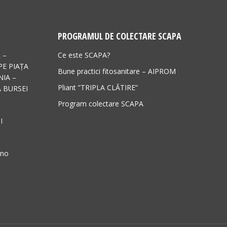
PROGRAMUL DE COLECTARE SCAPA
 –
Ce este SCAPA?
PE PIAȚA
Bune practici fitosanitare – AIPROM
IA –
Pliant ”TRIPLA CLĂTIRE”
 BURSEI
Program colectare SCAPA
I
ano