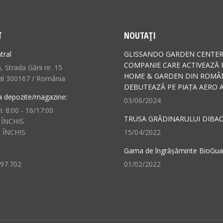
T
NOUTAȚI
tral
GLISSANDO GARDEN CENTER
COMPANIE CARE ACTIVEAZĂ 
 Strada Gării nr. 15
HOME & GARDEN DIN ROMÂN
al 300167 / România
DEBUTEAZĂ PE PIAȚA AERO A
a depozite/magazine:
03/06/2024
i: 8:00 - 16/17:00
TRUSA GRĂDINARULUI DIBAC
 ÎNCHIS
: ÎNCHIS
15/04/2022
Gama de îngrășăminte BioGu
497.702
01/02/2022
n:
ok
il
ge
ens