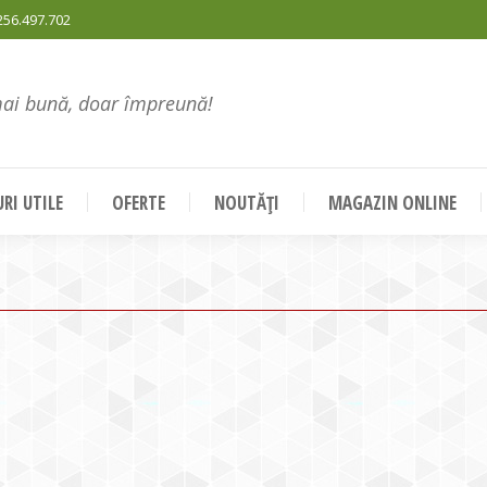
256.497.702
mai bună, doar împreună!
RI UTILE
OFERTE
NOUTĂȚI
MAGAZIN ONLINE