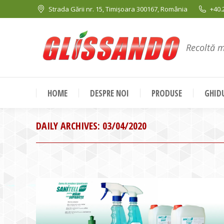
Strada Gării nr. 15, Timișoara 300167, România
+40.
Recoltă 
HOME
DESPRE NOI
PRODUSE
GHIDU
DAILY ARCHIVES:
03/04/2020