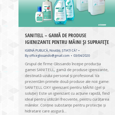
SANITELL – GAMĂ DE PRODUSE
IGIENIZANTE PENTRU MÂINI ȘI SUPRAFEȚE
IGIENĂ PUBLICĂ
,
Noutăți
,
ȘTIAȚI CĂ?
By
officeglissando@gmail.com
03/04/2020
Grupul de firme Glissando începe producția
gamei SANITELL, gamă de produse igienizante,
destinată uzului personal și profesional. Va
prezentăm primele două produse ale noii game:
SANITELL OXY igienizant pentru MÂINI (gel și
soluție) Este un igienizant cu acțiune rapidă, fiind
ideal pentru utilizări frecvente, pentru curățarea
mâinilor. Conține substanțe pentru protecție și
hidratare care asigură…