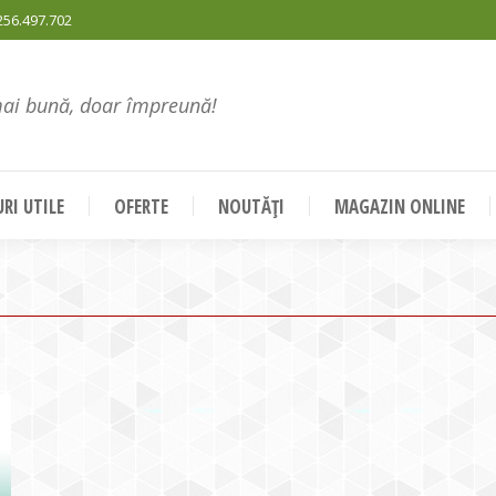
256.497.702
mai bună, doar împreună!
RI UTILE
OFERTE
NOUTĂȚI
MAGAZIN ONLINE