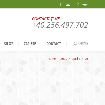
Login
Facebook
Mail
page
page
CONTACTAȚI-NE
opens
opens
+40.256.497.702
in
in
new
new
window
window
SILOZ
CARIERE
CONTACT
CĂUTARE
Search:
You are here:
Home
2020
aprilie
03